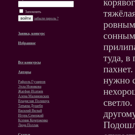
корявог
тяжёла
Запомнить
забыли пароль ?
ровным
сонным
Заявка, конкурс
Избранное
прилипа
туда, в
Все конкурсы
пахнет.
Авторы
нужно с
Рафаэль Гузаиров
Элла Новикова
нехорош
Жагфар Исатаев
Алена Малиновских
светло.
Владислав Полищук
Татьяна Душебп
другому
Василий Вялый
Игорь Семецкий
Ксения Кочерженко
Подошла
Люда Поллак
Статьи