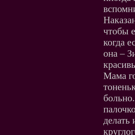
вспомн
Наказан
чтобы е
когда е
она – З
красивы
Мама го
тонень
больно.
палочко
делать 
круглог