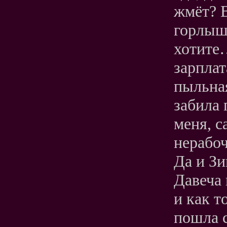
жмёт? 
горлышк
хотите
зарплат
пыльная
забила
меня, с
нерабоч
Да и Зи
Давеча 
и как т
пошла с