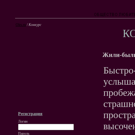
Olrs.ru
/
Конкурс
К
Жили-были.
Быстро-
услышал
пробежа
страшн
простра
Регистрация
Логин
высочен
Пароль