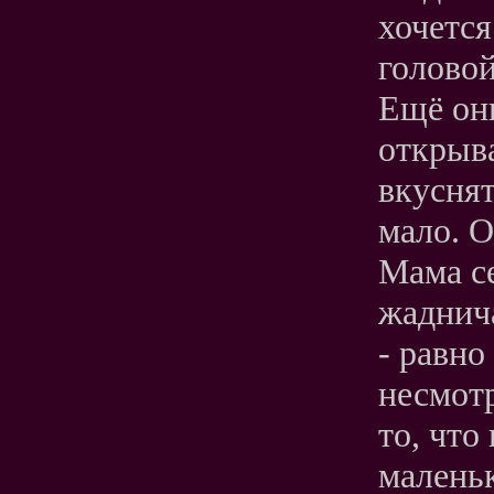
хочется
головой
Ещё они
открыва
вкуснят
мало. О
Мама се
жаднича
- равно
несмотр
то, что
маленьк