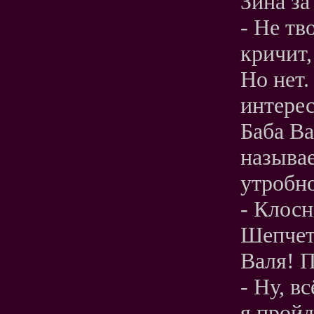
Зина за
- Не тв
кричит,
Но нет.
интерес
Баба Ва
называе
утробно
- Клосн
Шепчет,
Валя! 
- Ну, в
я пройд