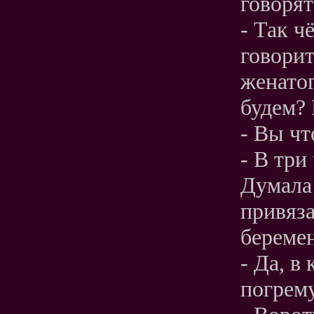
говорят
- Так ч
говорит
женатог
будем? 
- Вы чт
- В три
Думала 
привяза
беремен
- Да, в
погрему