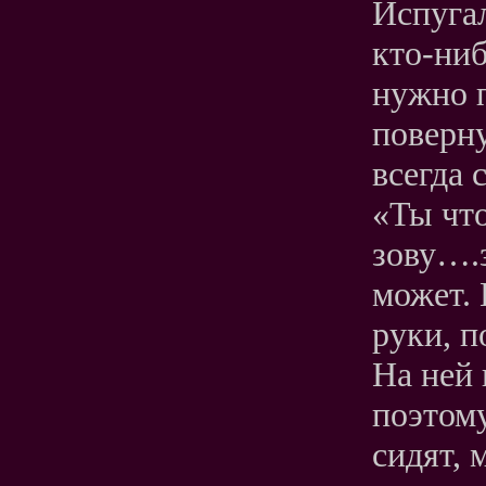
Испугал
кто-ниб
нужно п
поверну
всегда 
«Ты чт
зову….
может.
руки, п
На ней 
поэтому
сидят, 