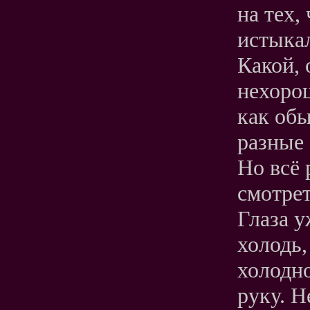
на тех,
истыкал
Какой, 
нехорош
как обы
разные 
Но всё 
смотрет
Глаза у
холодь,
холодн
руку. Н