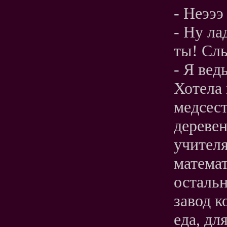
- Неэээ
- Ну ла
ты! Сл
- Я вед
Хотела 
медсест
деревен
учителя
математ
остальн
завод 
еда, дл