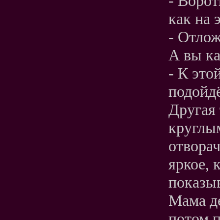
- Ворот
как на 
- Отло
А вы ка
- К это
подойдё
Другая 
круглым
отворач
яркое, 
показыв
Мама де
потом п