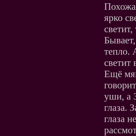
Похожая
ярко св
светит,
Бывает,
тепло. 
светит 
Ещё мя
говорит
уши, а 
глаза. 
глаза н
рассмот