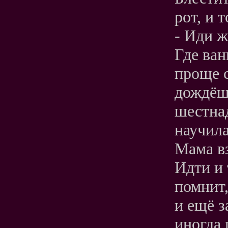
рот, и т
- Иди ж
Где ван
проще с
дождёшь
шестнад
научил
Мама вз
Идти и 
помнит,
и ещё з
иногда 