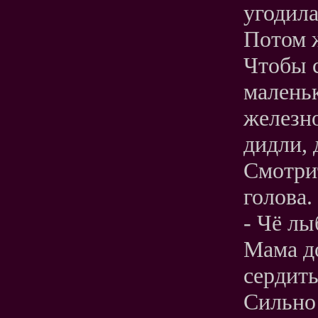
угодил
Потом ж
Чтобы с
малень
железно
дидли, 
Смотрит
голова.
- Чё лы
Мама до
сердить
Сильно 