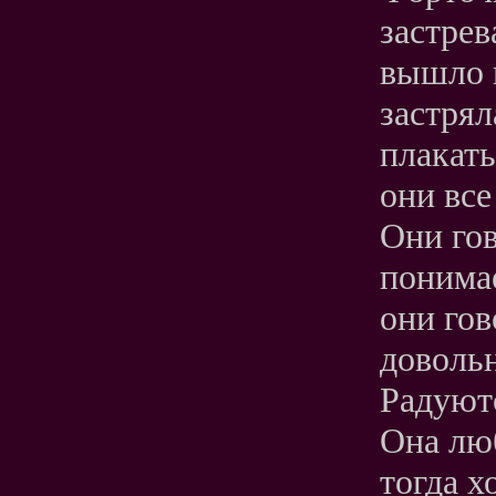
застрев
вышло к
застрял
плакать
они все
Они гов
понимае
они гов
довольн
Радуютс
Она люб
тогда х