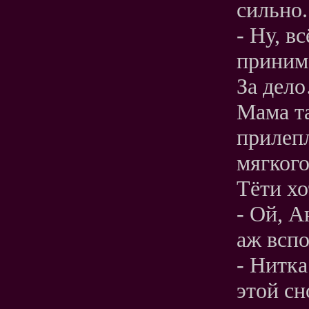
сильно.
- Ну, в
принима
За дело
Мама та
прилепл
мягкого
Тёти хо
- Ой, А
аж вспо
- Нитка
этой сн