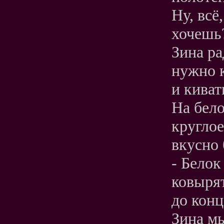
Ну, всё
хочешь
Зина ра
нужно к
и киват
На бело
круглое
вкусно 
- Белок
ковыря
до конц
Зина мы