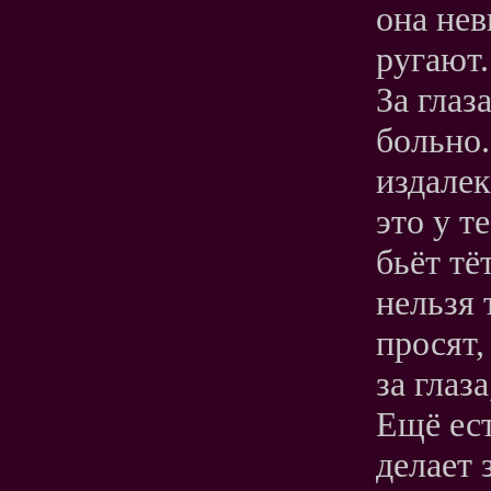
она нев
ругают.
За глаз
больно.
издалек
это у т
бьёт тё
нельзя 
просят,
за глаз
Ещё ест
делает 