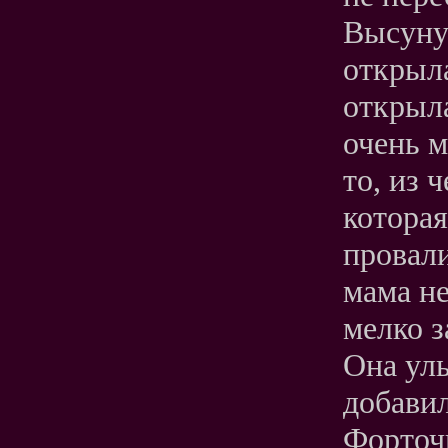
Высунув
открыла
открыла
очень м
то, из 
которая
провали
мама не
мелко з
Она ул
добави
Форточк