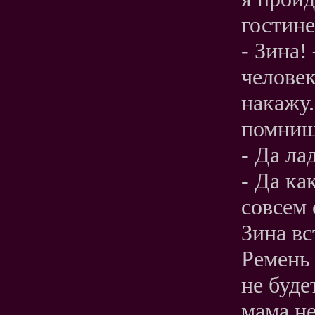
гостине
- Зина!
человек
накажу.
помнишь
- Да ла
- Да ка
совсем 
Зина вс
Ремень 
не буде
мама не