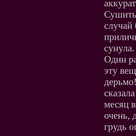
аккурат
Сушить 
случай 
приличн
сунула.
Один ра
эту вещ
дерьмо!
сказала
месяц 
очень, 
грудь о