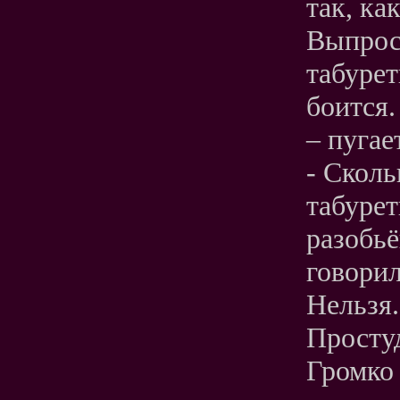
так, ка
Выпрост
табурет
боится.
– пугае
- Сколь
табуре
разобьё
говорил
Нельзя.
Просту
Громко 