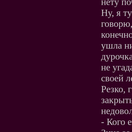
нету по
Ну, я т
говорю,
конечно
ушла ни
дурочка
не угад
своей л
Резко, 
закрыть
недовол
- Кого 