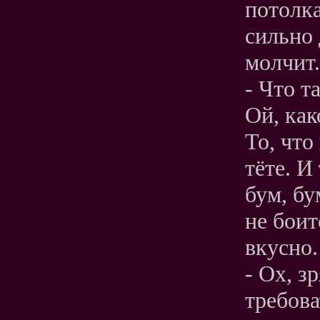
потолка
сильно 
молчит.
- Что т
Ой, ка
То, что
тёте. И
бум, бу
не боит
вкусно.
- Ох, з
требова