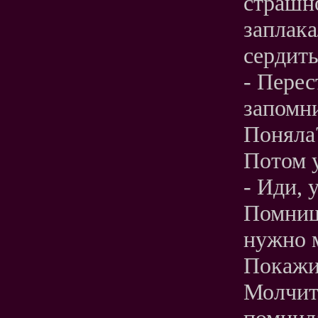
страшно
заплака
сердить
- Перес
запомни
Поняла
Потом у
- Иди, 
Помниш
нужно 
Покажи
Молчит,
помнила