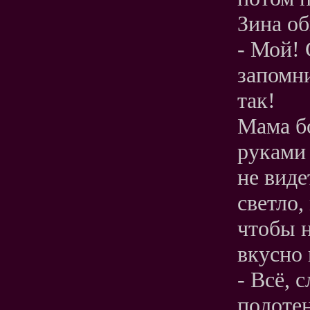
Зина об
- Мой!
запомни
так!
Мама бо
руками 
не виде
светло,
чтобы н
вкусно 
- Всё, 
полотен