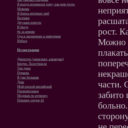
Я всегда поражался тому, как мир тесен.
неприя
Мокошь
Я боюсь мертвых рыб
расшата
Волчица
Друзьям юности
В бреду
рост. К
#я за армию
Ода к насекомым и животным
Можно у
Небеса
плакать
Иллюстрации
Директор (зарисовка, карандаш)
попереч
Бистро. Холст/масло
Три дома
некраш
Церковь
Я уже большая
части. 
День
Мой плохой английский
Пронзительное
забито 
Модным по вечному.
Поющее сердце 42
больно.
сторону
не пере