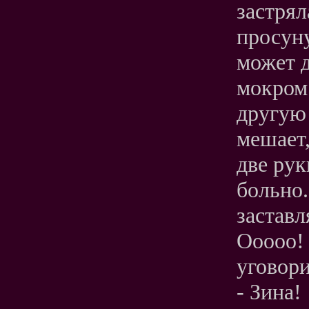
застрял
просуну
может д
мокром.
другую 
мешает,
две рук
больно.
заставл
Ооооо!
уговори
- Зина!