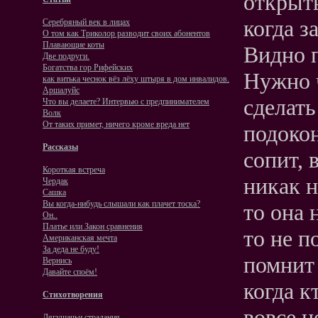
открыть
когда з
Серебряный век в лицах
О том как Триколор разводит своих абонентов
Плавающие коты
Видно п
Две подруги.
Богатства гор Рифейских
Нужно ч
как витька чеснок вёз лёху штыря в дом инвалидов.
Аршалуйс
сделать
Что вы делаете? Интервью с предпинимателем
Волк
От таких примет, ничего кроме вреда нет
подокон
Рассказы
сопит, 
Короткая встреча
никак н
Чердак
Сашка
Вы когда-нибудь слышали как плачет тоска?
то она 
Он..
Платье или Закон сравнения
то не п
Американская мечта
За деда не буду!
помнит 
Вернись
Давайте споём!
когда к
Стихотворения
вовсе н
Лягушачьи страдания