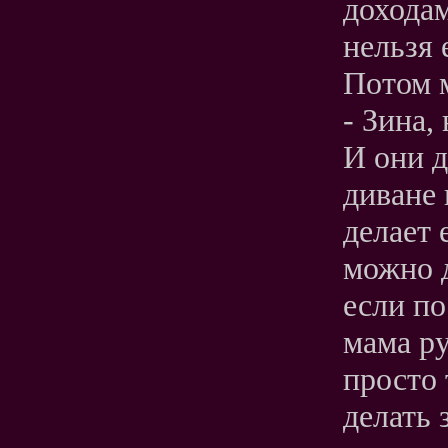
дохода
нельзя е
Потом 
- Зина,
И они д
диване 
делает 
можно д
если по
мама ру
просто
делать 