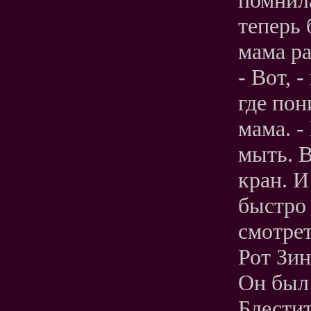
теперь 
мама ра
- Вот, 
где пон
мама. -
мыть. 
кран. И
быстро 
смотрет
Рот Зин
Он был 
Блестит