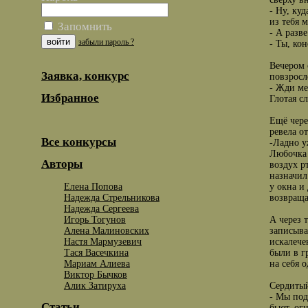
- Ну, ку
из тебя 
Запомнить
- А разв
забыли пароль ?
- Ты, ко
Вечером 
Заявка, конкурс
повзросл
- Жди ме
Избранное
Глотая с
Ещё чере
ревела о
Все конкурсы
-Ладно у
Любочка 
Авторы
воздух р
назначил
Елена Попова
у окна и
Надежда Стрельникова
возвраща
Надежда Сергеева
Игорь Тогунов
А через 
Алена Малиновских
записыва
Настя Мармузевич
искалече
Тася Васечкина
были в г
Мариам Алиева
на себя 
Виктор Бычков
Алик Затируха
Сердитый
- Мы под
Статьи
бьют, ог