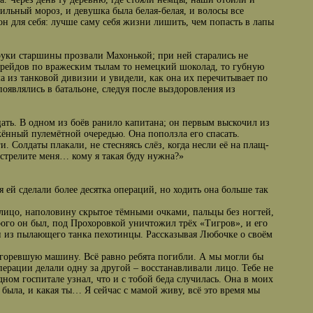
сильный мороз, и девушка была белая-белая, и волосы все
он для себя: лучше саму себя жизни лишить, чем попасть в лапы
 руки старшины прозвали Махонькой; при ней старались не
 рейдов по вражеским тылам то немецкий шоколад, то губную
а из танковой дивизии и увидели, как она их перечитывает по
появлялись в батальоне, следуя после выздоровления из
ать. В одном из боёв ранило капитана; он первым выскочил из
жённый пулемётной очередью. Она поползла его спасать.
. Солдаты плакали, не стесняясь слёз, когда несли её на плащ-
истрелите меня… кому я такая буду нужна?»
я ей сделали более десятка операций, но ходить она больше так
 лицо, наполовину скрытое тёмными очками, пальцы без ногтей,
ого он был, под Прохоровкой уничтожил трёх «Тигров», и его
и из пылающего танка пехотинцы. Рассказывая Любочке о своём
ь горевшую машину. Всё равно ребята погибли. А мы могли бы
ерации делали одну за другой – восстанавливали лицо. Тебе не
дном госпитале узнал, что и с тобой беда случилась. Она в моих
е была, и какая ты… Я сейчас с мамой живу, всё это время мы