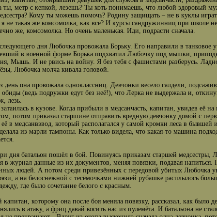
да ты, метр с кепкой, лезешь? Ты хоть понимаешь, что любой здоровый му
медсестра? Кому ты можешь помочь? Родину защищать – не в куклы играт
е я не такая же комсомолка, как все? И курсы сандружинниц при школе не
нечно же, комсомолка. Но очень маленькая. Иди, подрасти сначала.
следующего дня Любочка провожала Борьку. Его направили в танковое уч
евший в военной форме Борька подхватил Любочку под мышки, приподн
ня, Мышь. И не рвись на войну. Я без тебя с фашистами разберусь. Ладн
лёзы, Любочка молча кивала головой.
з день она провожала одноклассниц. Девчонки весело галдели, подсажива
т обиды (ведь подружки едут без неё!), что Лерка не выдержала и, откин
ж, лезь.
затаилась в кузове. Когда прибыли в медсанчасть, капитан, увидев её на
том, потом приказал старшине отправить вредную девчонку домой с пер
 её в медсанвзвод, который располагался у самой кромки леса в бывшей 
 делала из марли тампоны. Как только видела, что какая-то машина подход
ется.
три дня батальон пошёл в бой. Повинуясь приказам старшей медсестры,
я в журнал данные из их документов, меняя повязки, подавая напиться. Н
нных людей. А потом среди привезённых с передовой убитых Любочка ув
рязи, а на белоснежной с тесёмочками нижней рубашке расплылось больш
одежду, где было сочетание белого с красным.
 капитан, которому она после боя меняла повязку, рассказал, как было де
нялись в атаку, а фриц давай косить нас из пулемёта. И батальона не с
ня не прекращают…Вдруг из окопа выскочила сначала одна девчонка, пот