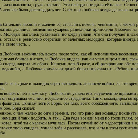
: глаза выколоты, грудь отрезана. Эти нелюди посадили её на кол. Стоял 
 девочке было девятнадцать лет. С тех пор Любочка всегда держала патр
в батальоне любили и жалели её, старались помочь, чем могли; с лёгкой
 матом; делились последним сухарём; разведчики приносили Любочке из
. Молодые пытались ухаживать, но когда узнали, что она получает письм
з, отстали и ревностно оберегали от залётных молодцов, которые иногда 
я в свою часть…
я Любочки закончилась вскоре после того, как ей исполнилось восемнадц
однимая бойцов в атаку, и Любочка видела, как он упал лицом вниз, сра
 снаряд накрыл их обоих. Капитан погиб сразу, а ей раскрошило обе ноги
в медсанбат, а Любочка кричала от дикой боли и просила их: «Ребята, пр
ашёл её в Доме инвалидов через пятнадцать лет после войны. За это врем
ла.
ря вошёл к ней в комнату, Любочка не узнала его: изувеченное шрамами
 он ощупывал её лицо, иссушенное страданием. Танк, командиром котор
 фашисты. Экипаж погиб; Борю, без глаз, всего обожжённого, вытащил
м бое, Боря сказал:
енное, о чём жалею до сего времени, это что рано дал команду покинут
 немецкий танк подбить. А так…Два года возили меня по госпиталям, оп
е хотел, чтоб ты с калекой мучилась. Потом случайно от медсестрички в о
рточку твою увидела, узнала тебя и рассказала, что и ты в этом госпитал
ебя.