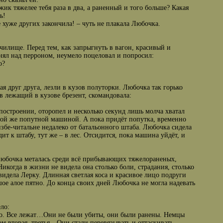
жик тяжелее тебя раза в два, а раненный и того больше? Какая
ь!
 хуже других закончила! – чуть не плакала Любочка.
илище. Перед тем, как запрыгнуть в вагон, красивый и
ял над перроном, неумело поцеловал и попросил:
о?
я друг друга, лезли в кузов полуторки. Любочка так горько
ув лежащий в кузове брезент, скомандовала:
 построении, оторопел и несколько секунд лишь молча хватал
вой же попутной машиной. А пока придёт попутка, временно
избе-читальне недалеко от батальонного штаба. Любочка сидела
ит к штабу, тут же – в лес. Отсидится, пока машина уйдёт, и
 Любочка металась среди всё прибывающих тяжелораненых,
икогда в жизни не видела она столько боли, страдания, столько
идела Лерку. Длинная светлая коса и красивое лицо подруги
ое алое пятно. До конца своих дней Любочка не могла надевать
ло:
тало. Все лежат…Они не были убиты, они были ранены. Немцы
ом вторая, третья…Они стали перевязывать и оттаскивать