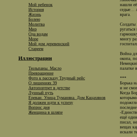
Мой ребенок
нашли её
История
седые… А
Жизнь
врага.
Болею
Молитва
Солдаты 
Мир
ругаться
Ода водам
гармошку
Море
многу ра
Мой дом деревенский
госпитал
Стареем
Война дл
Иллюстрации
окопа, п
Немецкий
Тюльпаны. Масло
палатке 
Превращение
Фото к рассказу Трудный рейс
***
О лишениях 39
Борька н
Автопортрет в детстве
и не смог
Лунный путь
Когда Бо
Ереван. Улица Туманяна. Дом Кацахянов
которыми
Я должен идти к успеху
подожгли
Вопрос дня
последне
Женщина в шляпе
-Единств
ещё один
писал, н
вещах ка
искали т