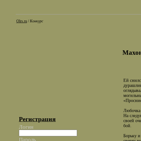
Olrs.ru
/
Конкурс
Махо
Ей снилс
дурашлив
оглядыва
могильны
«Проснис
Любочка 
На следу
Регистрация
своей оч
бой.
Логин
Борьку и
Пароль
сверху в