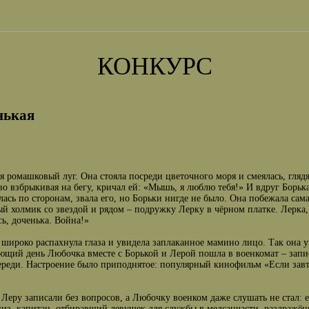
КОНКУРС
нькая
я ромашковый луг. Она стояла посреди цветочного моря и смеялась, гляд
о взбрыкивая на бегу, кричал ей: «Мышь, я люблю тебя!» И вдруг Борька
лась по сторонам, звала его, но Борьки нигде не было. Она побежала сам
й холмик со звездой и рядом – подружку Лерку в чёрном платке. Лерка,
ь, доченька. Война!»
широко распахнула глаза и увидела заплаканное мамино лицо. Так она у
ющий день Любочка вместе с Борькой и Лерой пошла в военкомат – запи
ереди. Настроение было приподнятое: популярный кинофильм «Если завтр
 Леру записали без вопросов, а Любочку военком даже слушать не стал: 
низ, капитан, отбиравший девушек для службы в медсанчасти, раздражённ