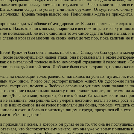
 даже немцы поначалу онемели от изумления… Через какое-то время все 
 Вытаскивали солдат по уставу, с личным оружием. Откуда только силы у
оя положил. Будешь теперь вместо неё. Пополнения ждать не приходится.
приказал выдать Любочке обмундирование. Когда она влезла в солдатские
вались. Нахохотавшись досыта, старшина взял ножницы и иголку и помог
 не поползаешь), но вот с сапогами то же самое сделать было нельзя, и
 слезами кровавые мозоли на своих ногах до тех пор, пока капитан не 
Евсей Кузьмич был очень похож на её отца. С виду он был суров и малор
 после захлебнувшейся нашей атаки, она перевязывала в окопе легкора
как с нейтральной полосы чей-то немолодой страдающий голос звал: «Се
ётов на каждый живой звук. Любочке было очень страшно, но она сказала 
лзла на слабеющий голос раненого, натыкаясь на убитых, пугаясь их иск
ным мужчиной. У него был распорот штыком живот. Он судорожно пыта
естра, сестричка, помоги!» Любочка огромным усилием воли подавила по
его сознание солдата плащ-палатку и попыталась тащить, но не смогла да
стве: «Доченьки мои, лапушки, бегите к батьке, батька вам гостинца при
ей не вытащить, она решила хоть умереть достойно, встала во весь рост и
, а из наших окопов на её голос приползли два бойца, помогли утащить с
 шинели в окоп и больно притиснув лицом к груди, прохрипел ей в ухо:
л же я тебе – подрасти!
и приходили письма, в которых он ругал её за то, что она не послушалась 
отвечала, что беспокоиться ему нечего, что она уже ко всему привыкла и 
боялась попасть в плен. Недавно из их батальона попала в плен медсестр