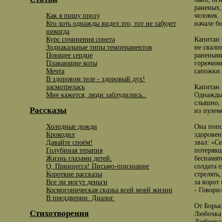
раненых,
Как я пишу прозу
человек.
Кто хоть однажды видел это, тот не забудет
начале б
никогда
Курс сочинения сонета
Капитан 
Зодиакальные типы темпераментов
не свали
Поющее сердце
ранеными
Плавающие коты
горючими
Мечта
сапожки.
В здоровом теле - здоровый дух!
засмотрелась
Капитан 
Мне кажется, люди заблудились..
Однажды,
слышно, 
Рассказы
из пулем
Холодные дожди
Она попо
Крокодил
здоровен
Давайте споём!
звал: «С
Голубиная терапия
потерявш
Жизнь глазами детей.
беспамят
О, Принцесса! Письмо-признание
солдата 
Короткие рассказы
стрелять
Все ли могут деньги
за ворот
Космогоническая сказка всей моей жизни
- Говори
В преддверии. Диалог.
От Борьк
Стихотворения
Любочка 
Любочка 