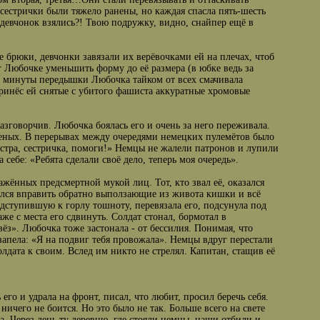
сестрички были тяжело ранены, но каждая спасла пять-шесть
 девчонок взялись?! Твою подружку, видно, снайпер ещё в
 брюки, девчонки завязали их верёвочками ей на плечах, чтоб
 Любочке уменьшить форму до её размера (в юбке ведь за
 в минуты передышки Любочка тайком от всех смачивала
принёс ей снятые с убитого фашиста аккуратные хромовые
азговорчив. Любочка боялась его и очень за него переживала.
неных. В перерывах между очередями немецких пулемётов было
стра, сестричка, помоги!» Немцы не жалели патронов и лупили
себе: «Ребята сделали своё дело, теперь моя очередь».
ажённых предсмертной мукой лиц. Тот, кто звал её, оказался
лся вправить обратно выползающие из живота кишки и всё
дступившую к горлу тошноту, перевязала его, подсунула под
же с места его сдвинуть. Солдат стонал, бормотал в
вёз». Любочка тоже застонала - от бессилия. Понимая, что
 запела: «Я на подвиг тебя провожала». Немцы вдруг перестали
олдата к своим. Вслед им никто не стрелял. Капитан, стащив её
его и удрала на фронт, писал, что любит, просил беречь себя.
ничего не боится. Но это было не так. Больше всего на свете
а. Через день ту деревню, где стояли немцы, наши отбили и