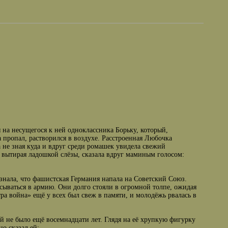
я на несущегося к ней одноклассника Борьку, который,
 пропал, растворился в воздухе. Расстроенная Любочка
а не зная куда и вдруг среди ромашек увидела свежий
 вытирая ладошкой слёзы, сказала вдруг маминым голосом:
знала, что фашистская Германия напала на Советский Союз.
сываться в армию. Они долго стояли в огромной толпе, ожидая
а война» ещё у всех был свеж в памяти, и молодёжь рвалась в
ей не было ещё восемнадцати лет. Глядя на её хрупкую фигурку
о сказал ей: