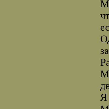
М
чт
е
О
з
Ра
М
д
Я
М