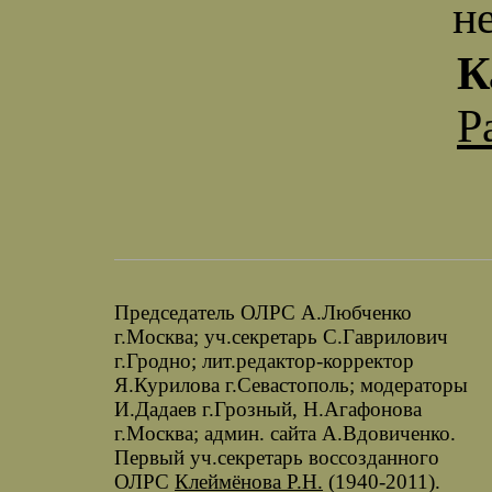
н
К
Р
Председатель ОЛРС А.Любченко
г.Москва; уч.секретарь С.Гаврилович
г.Гродно; лит.редактор-корректор
Я.Курилова г.Севастополь; модераторы
И.Дадаев г.Грозный, Н.Агафонова
г.Москва; админ. сайта А.Вдовиченко.
Первый уч.секретарь воссозданного
ОЛРС
Клеймёнова Р.Н.
(1940-2011).