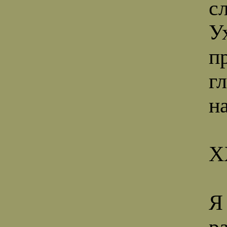
с
У
п
г
н
Х
Я
р