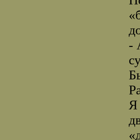
«
д
-
с
Б
Ра
Я
д
«