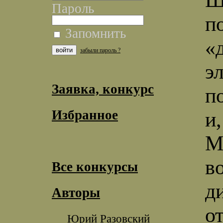
Пароль
п
Запомнить
«
забыли пароль ?
э
Заявка, конкурс
п
Избранное
и
М
в
Все конкурсы
д
Авторы
о
Юрий Разовский