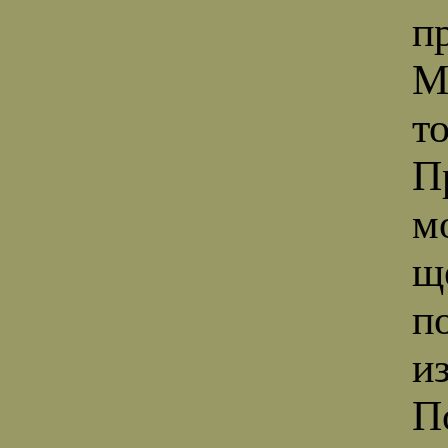
п
М
т
П
м
щ
п
и
П