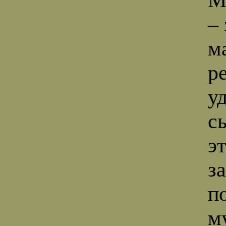
– 
м
р
у
с
э
з
п
м