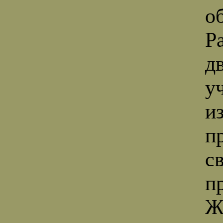
о
Р
д
у
и
п
с
п
Ж