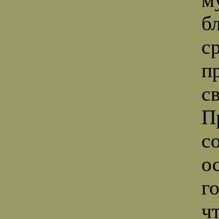
б
с
п
с
П
с
о
г
ч