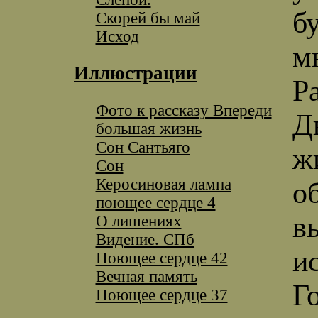
б
Скорей бы май
Исход
м
Иллюстрации
Ра
Фото к рассказу Впереди
Д
большая жизнь
Сон Сантьяго
ж
Сон
Керосиновая лампа
о
поющее сердце 4
в
O лишениях
Видение. СПб
и
Поющее сердце 42
Вечная память
Г
Поющее сердце 37