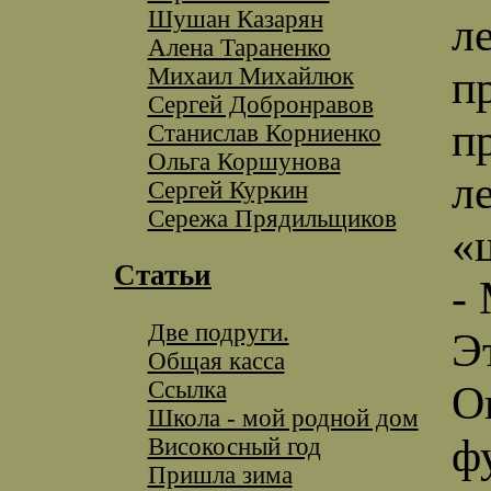
Шушан Казарян
л
Алена Тараненко
Михаил Михайлюк
п
Сергей Добронравов
п
Станислав Корниенко
Ольга Коршунова
л
Сергей Куркин
Сережа Прядильщиков
«
Статьи
-
Две подруги.
Э
Общая касса
Ссылка
О
Школа - мой родной дом
ф
Високосный год
Пришла зима