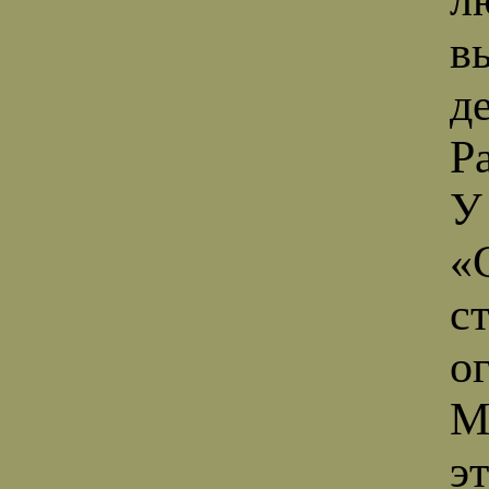
в
д
Ра
У
«
с
о
М
э