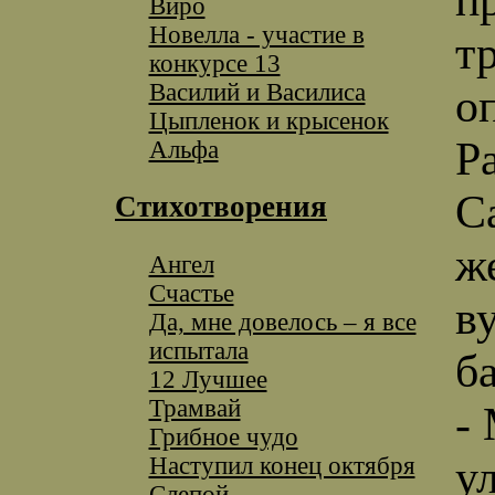
Виро
Новелла - участие в
т
конкурсе 13
Василий и Василиса
о
Цыпленок и крысенок
Ра
Альфа
С
Стихотворения
ж
Ангел
Счастье
в
Да, мне довелось – я все
испытала
б
12 Лучшее
Трамвай
-
Грибное чудо
Наступил конец октября
у
Слепой.