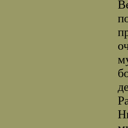
В
п
п
о
м
б
д
Ра
Н
м