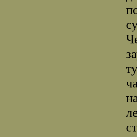
п
с
Ч
з
т
ч
н
л
с