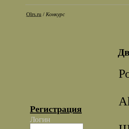
Olrs.ru
/
Конкурс
Дв
Р
A
Регистрация
Логин
Ш