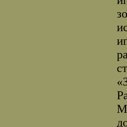
з
и
и
р
с
«
Ра
М
д