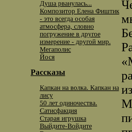
Ч
Душа рванулась...
Композитор Елена Фиштик
м
- это всегда особая
атмосфера, словно
Б
погружение в другое
измерение - другой мир.
Ра
Мегаполис
Йося
«
Рассказы
р
и
Капкан на волка. Капкан на
лису
М
50 лет одиночества.
Сатисфакция
п
Старая игрушка
Выйдите-Войдите
п