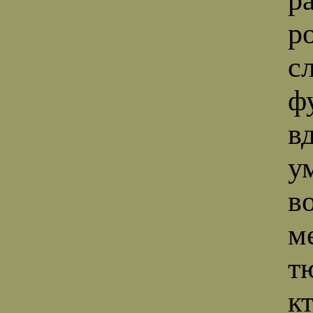
р
с
ф
в
у
в
м
т
к