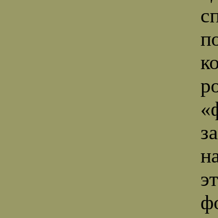
с
п
к
р
«
з
н
э
ф