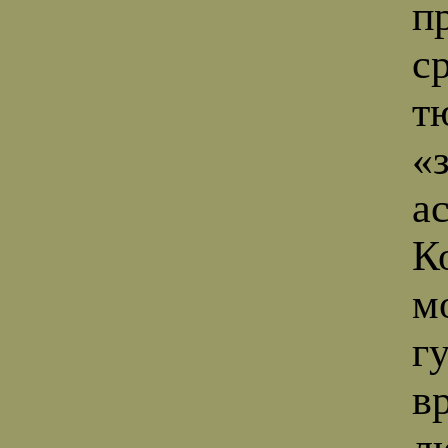
п
с
т
«
а
К
м
г
в
л