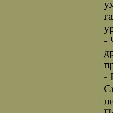
у
г
у
-
д
п
-
С
п
П