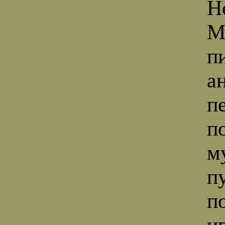
Н
М
п
а
п
п
м
п
п
и