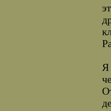
э
д
к
Ра
Я
ч
О
д