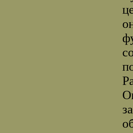
ц
о
ф
с
п
Ра
О
з
о