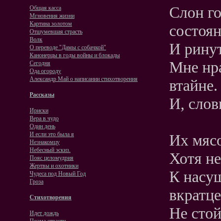
Слон го
Общая касса
Мгновения жизни
Картина золотом
состоя
Отшумевшая страсть
Волк
И ринут
О переводе "Дамы с собачкой"
Канонерцы в годы войны и блокады
Мне нр
Сегодня
Ода огороду
Александр Май о написании стихотворения
втайне.
Рассказы
И, слов
Ириски
Вера в чудо
Один день
И если это была я
Их мясо
Незнакомцу
Небесный эскиз.
Хотя н
Пояс целомудрия
Жертвы и охотники
К насущ
Чудеса под Новый Год
Гроза
вкратце
Стихотворения
Не стой
Идет дождь