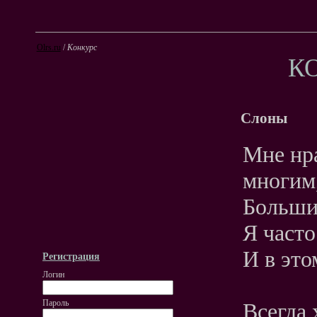
Olrs.ru
/
Конкурс
К
Слоны
Мне нр
многим
Большие
Я часто
И в это
Регистрация
Логин
Пароль
Всегда 