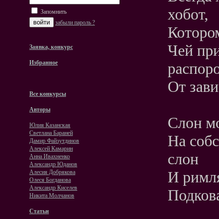
хобот,
Запомнить
забыли пароль ?
Котором
Чей при
Заявка, конкурс
Избранное
распоро
От зави
Все конкурсы
Авторы
Слон м
Юлия Казанская
Светлана Бараней
На собс
Дамир Файзутдинов
Алексей Камарин
слон
Анна Ивахненко
Александр Юданов
И римля
Алесия Добрякова
Олеся Богданова
Александр Киселев
Подков
Никита Молчанов
Статьи