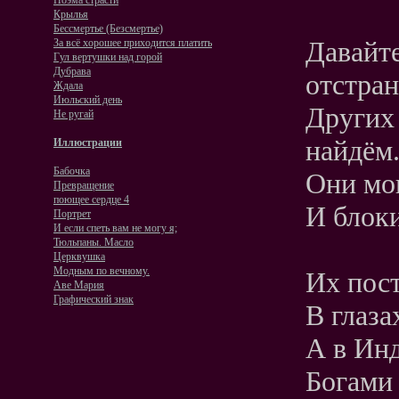
Поэма страсти
Крылья
Бессмертье (Безсмертье)
Давайте
За всё хорошее приходится платить
Гул вертушки над горой
Дубрава
отстран
Ждала
Июльский день
Других 
Не ругай
найдём
Иллюстрации
Бабочка
Они мог
Превращение
поющее сердце 4
И блок
Портрет
И если спеть вам не могу я;
Тюльпаны. Масло
Церквушка
Модным по вечному.
Их пост
Аве Мария
Графический знак
В глаза
А в Инд
Богами 