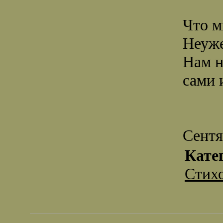
Что м
Неуже
Нам н
сами 
Сентя
Кате
Стих