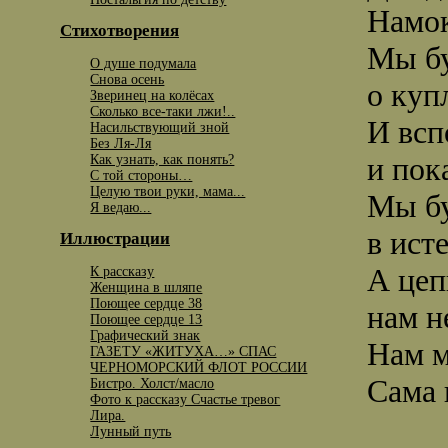
Намок
Стихотворения
Мы бу
О душе подумала
Снова осень
о куп
Зверинец на колёсах
Сколько все-таки лжи!..
И всп
Насильствующий зной
Без Ля-Ля
и пок
Как узнать, как понять?
С той стороны…
Целую твои руки, мама...
Мы бу
Я ведаю...
в исте
Иллюстрации
А цеп
К рассказу
Женщина в шляпе
Поющее сердце 38
нам н
Поющее сердце 13
Графический знак
Нам м
ГАЗЕТУ «ЖИТУХА…» СПАС
ЧЕРНОМОРСКИЙ ФЛОТ РОССИИ
Сама 
Бистро. Холст/масло
Фото к рассказу Счастье тревог
Лира.
Лунный путь