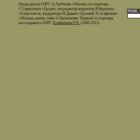
Председатель ОЛРС А.Любченко г.Москва; уч.секретарь
С.Гаврилович г.Гродно; лит.редактор-корректор Я.Курилова
г.Севастополь; модераторы И.Дадаев г.Грозный, Н.Агафонова
г.Москва; админ. сайта А.Вдовиченко. Первый уч.секретарь
воссозданного ОЛРС
Клеймёнова Р.Н.
(1940-2011).