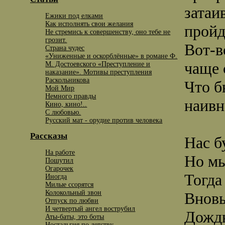
затаи
Ежики под елками
Как исполнять свои желания
пройд
Не стремись к совершенству, оно тебе не
грозит.
Вот-в
Страна чудес
«Униженные и оскорблённые» в романе Ф.
чаще 
М. Достоевского «Преступление и
наказание». Мотивы преступления
Раскольникова
Что б
Мой Мир
Немного правды
наивн
Кино, кино!..
С любовью.
Русский мат - орудие против человека
Рассказы
Нас б
На работе
Но мы
Пошутил
Огарочек
Тогда
Иногда
Милые ссорятся
Колокольный звон
Вновь
Отпуск по любви
И четвертый ангел вострубил
Дождь
Аты-баты, это боты
Ностальгия по детству