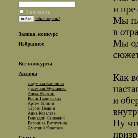
и пре
Запомнить
Мы пл
забыли пароль ?
в отр
Заявка, конкурс
Мы о
Избранное
сюжет
Все конкурсы
Авторы
Как в
Людмила Клишина
наста
Джамиля Мухтарова
Алекс Мартин
и обе
Костя Тарновских
Артем Минин
Сергей Пешин
внутр
Анна Ковалева
Геннадий Сенкевич
Ну чт
Вероника Витлугина
Дмитрий Коротаев
призр
Статьи