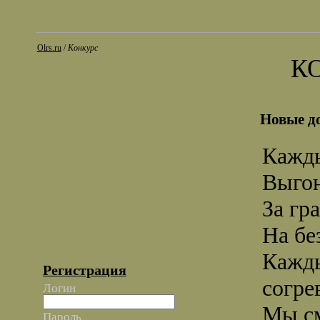
Olrs.ru
/
Конкурс
К
Новые д
Кажды
Выгон
За гр
На бе
Кажды
Регистрация
согре
Логин
Мы см
Пароль