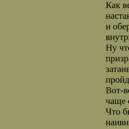
Как в
наста
и обе
внутр
Ну чт
призр
затаи
пройд
Вот-в
чаще 
Что б
наивн