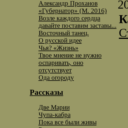
2
Александр Проханов
«Губернатор» (М. 2016)
К
Возле каждого сердца
давайте поставим заставы...
С
Восточный танец.
О русской идее
Чья? «Жизнь»
Твое мнение не нужно
оспаривать, оно
отсутствует
Ода огороду
Рассказы
Две Марии
Чупа-кабра
Пока все были живы