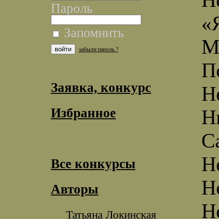
Пароль
«
Запомнить
М
забыли пароль ?
П
Заявка, конкурс
Н
Избранное
Н
С
Н
Все конкурсы
Н
Авторы
Н
Татьяна Локинская