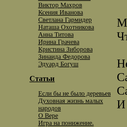
Виктор Махров
Ксения Иванова
Светлана Гармидер
М
Наташа Охотникова
Ч
Анна Титова
Ирина Грачева
Кристина Зиборова
Зинаида Федорова
Н
Эдуард Богуш
С
Статьи
С
Если бы не было деревьев
Духовная жизнь малых
И
народов
О Вере
Игра на понижение.