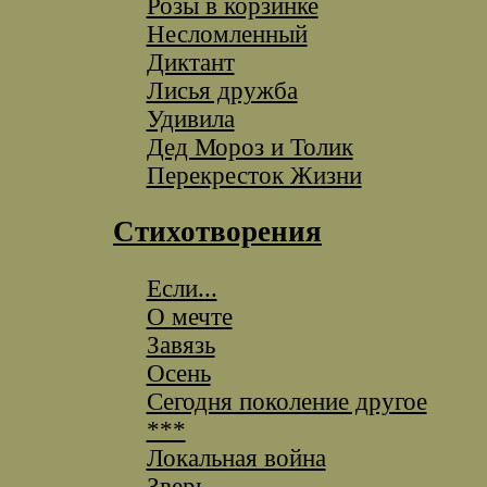
Розы в корзинке
Несломленный
Диктант
Лисья дружба
Удивила
Дед Мороз и Толик
Перекресток Жизни
Стихотворения
Если...
О мечте
Завязь
Осень
Сегодня поколение другое
***
Локальная война
Зверь