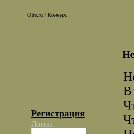
Olrs.ru
/
Конкурс
Не
Н
В
Ч
Регистрация
Ч
Логин
Н