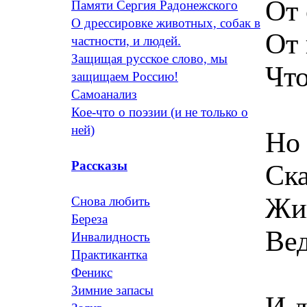
От 
Памяти Сергия Радонежского
О дрессировке животных, собак в
От 
частности, и людей.
Защищая русское слово, мы
Что
защищаем Россию!
Самоанализ
Кое-что о поэзии (и не только о
ней)
Но 
Рассказы
Ска
Жи
Снова любить
Береза
Вед
Инвалидность
Практикантка
Феникс
Зимние запасы
И д