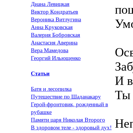
Диана Левицкая
по
Виктор Кондратьев
Вероника Витлугина
Ум
Анна Круковская
Валерия Бобровская
Анастасия Аверина
Осв
Вера Мамедова
Георгий Ильющенко
Заб
Статьи
И в
Батя и лесопилка
Ты 
Путешествие по Шаданакару
Герой-фронтовик, рожденный в
рубашке
Неп
Памяти царя Николая Второго
В здоровом теле - здоровый дух!