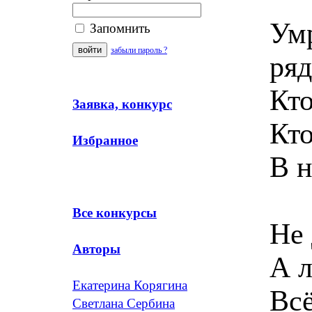
Умр
Запомнить
забыли пароль ?
ряд
Кто
Заявка, конкурс
Кто
Избранное
В н
Все конкурсы
Не 
Авторы
А л
Екатерина Корягина
Вс
Светлана Сербина