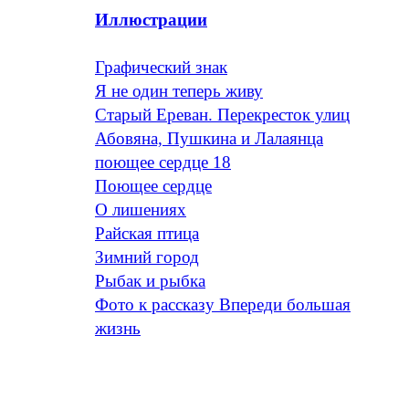
Иллюстрации
Графический знак
Я не один теперь живу
Старый Ереван. Перекресток улиц
Абовяна, Пушкина и Лалаянца
поющее сердце 18
Поющее сердце
O лишениях
Райская птица
Зимний город
Рыбак и рыбка
Фото к рассказу Впереди большая
жизнь