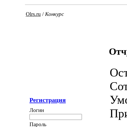
Olrs.ru
/
Конкурс
Отч
Ост
Сот
Умо
Регистрация
При
Логин
Пароль