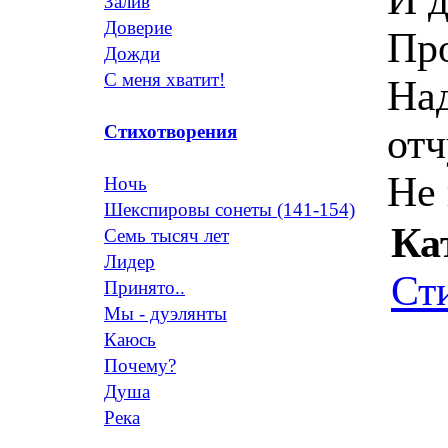
Залив
Доверие
Про
Дожди
С меня хватит!
На
от
Стихотворения
Не 
Ночь
Шекспировы сонеты (141-154)
Ка
Семь тысяч лет
Лидер
Ст
Принято..
Мы - дуэлянты
Каюсь
Почему?
Душа
Река