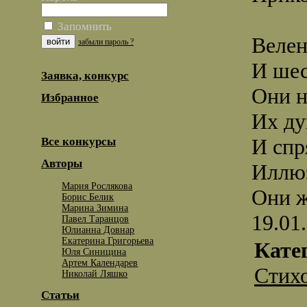
Запомнить
Велен
забыли пароль ?
И шес
Заявка, конкурс
Они н
Избранное
Их ду
И спр
Все конкурсы
Авторы
Иллюз
Мария Рослякова
Они ж
Борис Белик
Марина Зимина
19.01
Павел Таранцов
Юлианна Довнар
Екатерина Григорьева
Кате
Юля Синицина
Артем Календарев
Стих
Николай Ляшко
Статьи