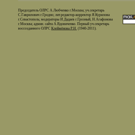
Председатель ОЛРС А.Любченко г.Москва; уч.секретарь
С.Гаврилович г.Гродно; лит.редактор-корректор Я.Курилова
г.Севастополь; модераторы И.Дадаев г.Грозный, Н.Агафонова
г.Москва; админ. сайта А.Вдовиченко. Первый уч.секретарь
воссозданного ОЛРС
Клеймёнова Р.Н.
(1940-2011).