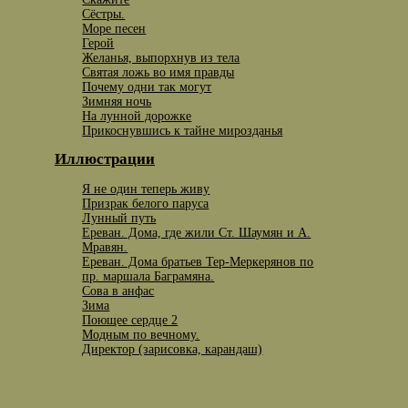
Сёстры.
Море песен
Герой
Желанья, выпорхнув из тела
Святая ложь во имя правды
Почему одни так могут
Зимняя ночь
На лунной дорожке
Прикоснувшись к тайне мирозданья
Иллюстрации
Я не один теперь живу
Призрак белого паруса
Лунный путь
Ереван. Дома, где жили Ст. Шаумян и А.
Мравян.
Ереван. Дома братьев Тер-Меркерянов по
пр. маршала Баграмяна.
Сова в анфас
Зима
Поющее сердце 2
Модным по вечному.
Директор (зарисовка, карандаш)