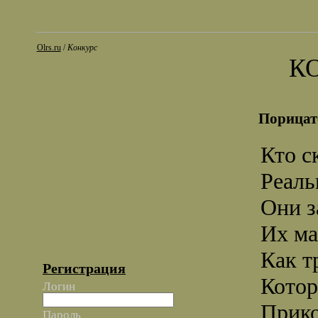
Olrs.ru
/
Конкурс
К
Порицат
Кто с
Реаль
Они з
Их ма
Как т
Регистрация
Котор
Логин
Прико
Пароль