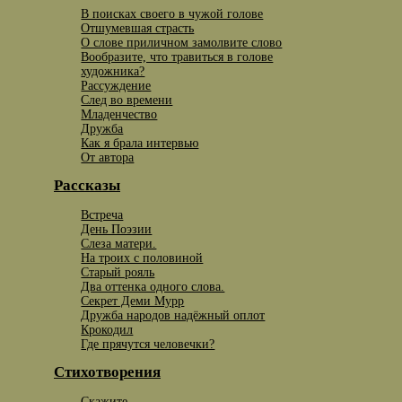
В поисках своего в чужой голове
Отшумевшая страсть
О слове приличном замолвите слово
Вообразите, что травиться в голове
художника?
Рассуждение
След во времени
Младенчество
Дружба
Как я брала интервью
От автора
Рассказы
Встреча
День Поэзии
Слеза матери.
На троих с половиной
Старый рояль
Два оттенка одного слова.
Секрет Деми Мурр
Дружба народов надёжный оплот
Крокодил
Где прячутся человечки?
Стихотворения
Скажите