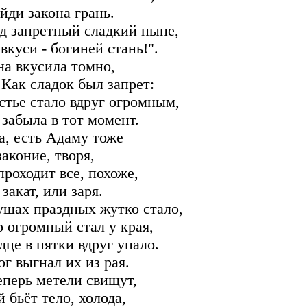
йди закона грань.
д запретный сладкий ныне,
 вкуси - богиней стань!".
на вкусила томно,
 Как сладок был запрет:
стье стало вдруг огромным,
 забыла в тот момент.
а, есть Адаму тоже
законие, творя,
проходит все, похоже,
закат, или заря.
ушах праздных жутко стало,
 огромный стал у края,
дце в пятки вдруг упало.
ог выгнал их из рая.
еперь метели свищут,
й бьёт тело, холода,