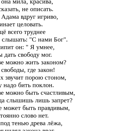
 она мила, красива,
сказать, не описать.
 Адама вдруг игриво,
инает целовать.
щё всего труднее
 слышать: "С нами Бог".
ипит он: " Я умнее,
ы дать свободу мог.
ве можно жить законом?
 свободы, где закон!
х звучит порою стоном,
у надо бить поклон.
ве можно быть счастливым,
да слышишь лишь запрет?
е может быть правдивым,
тоянно слово нет.
 под тенью древа лёжа,
мышлял закона враг,