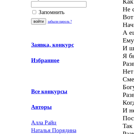
Как
Не 
Запомнить
Вот
забыли пароль ?
Нач
А е
Ему
Заявка, конкурс
И ш
Я б
Избранное
Раз
Нет
Сме
Бог
Все конкурсы
Раз
Ког
Авторы
И н
Пос
Алла Райц
Так
Наталья Порядина
Раз