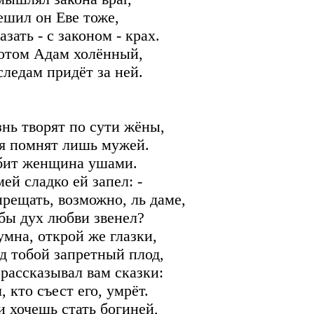
ешил он Еве тоже,
зать - с законом - крах.
отом Адам холённый,
следам придёт за ней.
нь творят по сути жёны,
я помнят лишь мужей.
ит женщина ушами.
мей сладко ей запел: -
прещать, возможно, ль даме,
бы дух любви звенел?
умна, открой же глазки,
д тобой запретный плод,
 рассказывал вам сказки:
, кто съест его, умрёт.
и хочешь стать богиней,