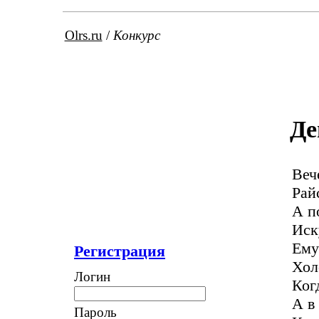
Olrs.ru
/
Конкурс
Де
Веч
Рай
А п
Иск
Ему
Регистрация
Хол
Логин
Ког
А в
Пароль