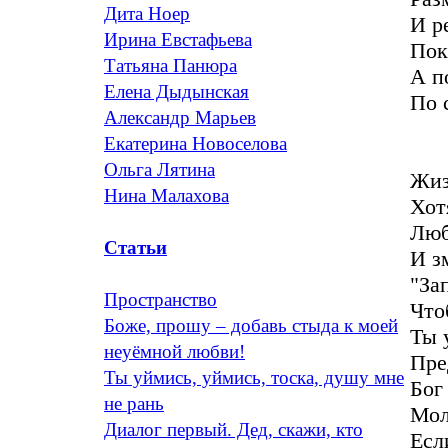
Дита Ноер
И р
Ирина Евстафьева
Пока
Татьяна Панюра
А п
Елена Дыдынская
По 
Александр Марьев
Екатерина Новоселова
Ольга Лятина
Жиз
Нина Малахова
Хот
Люб
Статьи
И з
"За
Пространство
Что
Боже, прошу – добавь стыда к моей
Ты 
неуёмной любви!
Пре
Ты уймись, уймись, тоска, душу мне
Бог
не рань
Мол
Диалог первый. Дед, скажи, кто
Есл