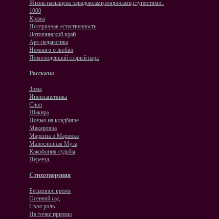
Жизнь насыщена парадоксами,вопросами,глупостями..
1000
Кража
Потерянная естественность
Лотошинский край
Арт-педагогика
Немного о любви
Помолодевший старый парк
Рассказы
Зима
Инопланетянка
Слон
Шакира
Ночью на кладбище
Макаровна
Маркиза и Маринка
Малословная Муза
Какофония судьбы
Переезд
Стихотворения
Бесценное время
Осенний сад
Своя роль
На точке призмы