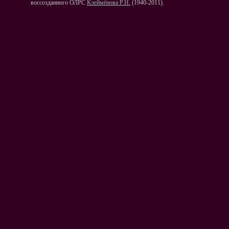
воссозданного ОЛРС
Клеймёнова Р.Н.
(1940-2011).