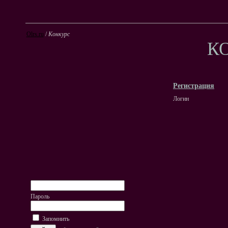
Olrs.ru
/
Конкурс
К
Регистрация
Логин
Пароль
Запомнить