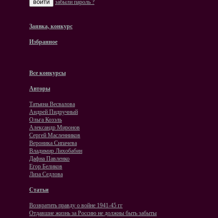
забыли пароль ?
Заявка, конкурс
Избранное
Все конкурсы
Авторы
Татьяна Весвалова
Андрей Пидручный
Ольга Козэль
Александр Миронов
Сергей Масленников
Вероника Сипачева
Владимир Лихобабин
Дафна Павленко
Егор Беликов
Лиза Седлова
Статьи
Возвратить правду о войне 1941-45 гг
Отдавшие жизнь за Россию не должны быть забыты