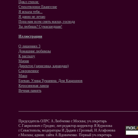
Цикл стихов:
Стихотворное Евангелие
Я искала тебя...
Я давно не летаю
Пора нам всем снять маски, господа
Ты любишь? Сумасшедшая!
Иллюстрации
О лишениях 3
Домашние любимцы
К рассказу
Мария
Директор (зарисовка, карандаш)
Сокровенное
Маки
Ереван. Улица Туманяна. Дом Кацахянов
Керосиновая лампа
Вечная память
Председатель ОЛРС А.Любченко г.Москва; уч.секретарь
С.Гаврилович г.Гродно; лит.редактор-корректор Я.Курилова
г.Севастополь; модераторы И.Дадаев г.Грозный, Н.Агафонова
г.Москва; админ. сайта А.Вдовиченко. Первый уч.секретарь