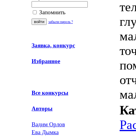
те
Запомнить
гл
забыли пароль ?
ма
Заявка, конкурс
то
Избранное
по
от
ма
Все конкурсы
Ка
Авторы
Ра
Вадим Орлов
Ева Дымка