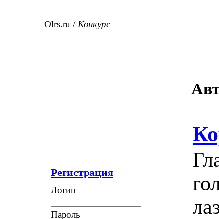
Olrs.ru
/
Конкурс
Авт
Ко
Гл
Регистрация
го
Логин
ла
Пароль