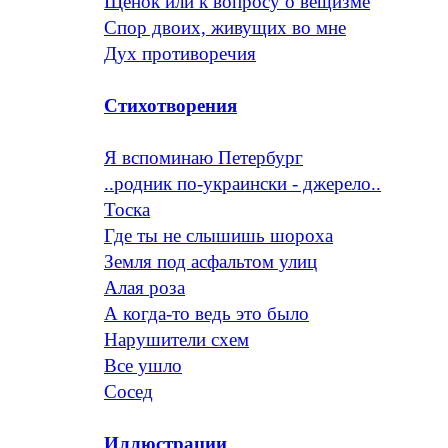
Щенок или к вопросу о вещизме
Спор двоих, живущих во мне
Дух противоречия
Стихотворения
Я вспоминаю Петербург
..родник по-украински - джерело..
Тоска
Где ты не слышишь шороха
Земля под асфальтом улиц
Алая роза
А когда-то ведь это было
Нарушители схем
Все ушло
Сосед
Иллюстрации