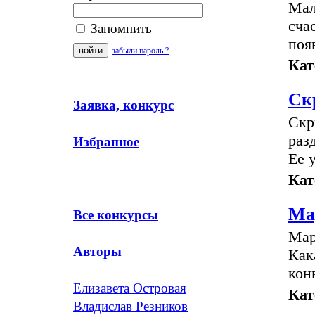
Мал
сча
Запомнить
поя
забыли пароль ?
Кат
Ск
Заявка, конкурс
Скр
раз
Избранное
Ее 
Кат
Ма
Все конкурсы
Мар
Авторы
Как
кон
Елизавета Островая
Кат
Владислав Резников