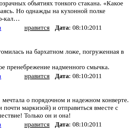
зрачных объятиях тонкого стакана. «Какое
ваясь. Но однажды на кухонной полке
Бо-кал…
а
нравится
Дата
: 08:10:2011
томилась на бархатном ложе, погруженная в
ное пренебрежение надменного смычка.
а
нравится
Дата
: 08:10:2011
 мечтала о порядочном и надежном конверте.
и почти маркизой) и отправиться вместе с
ествие! Только он и она!
а
нравится
Дата
: 08:10:2011