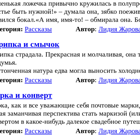
енькая ложечка привычно кружилась в полупро
стье быть нужной!» – думала она, зябко поежи
вился бокал.«А имя, имя-то! – обмирала она. 
егория:
Рассказы
Автор
:
Лидия Жаров
рипка и смычок
ипка страдала. Прекрасная и молчаливая, она 
думья.
утонченная натура едва могла выносить холод
егория:
Рассказы
Автор
:
Лидия Жаров
рка и конверт
ка, как и все уважающие себя почтовые марки,
ая заманчивая перспектива стать маркизой (ил
вертом в какое-нибудь далекое свадебное путеш
егория:
Рассказы
Автор
:
Лидия Жаров