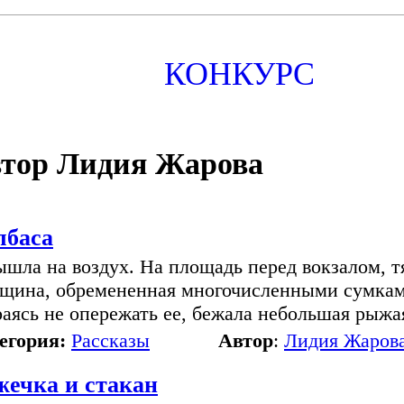
КОНКУРС
тор Лидия Жарова
лбаса
ышла на воздух. На площадь перед вокзалом, т
щина, обремененная многочисленными сумками
раясь не опережать ее, бежала небольшая рыжая
егория:
Рассказы
Автор
:
Лидия Жаров
жечка и стакан