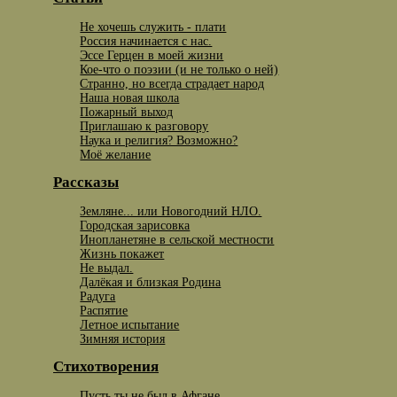
Не хочешь служить - плати
Россия начинается с нас.
Эссе Герцен в моей жизни
Кое-что о поэзии (и не только о ней)
Странно, но всегда страдает народ
Наша новая школа
Пожарный выход
Приглашаю к разговору
Наука и религия? Возможно?
Моё желание
Рассказы
Земляне... или Новогодний НЛО.
Городская зарисовка
Инопланетяне в сельской местности
Жизнь покажет
Не выдал.
Далёкая и близкая Родина
Радуга
Распятие
Летное испытание
Зимняя история
Стихотворения
Пусть ты не был в Афгане