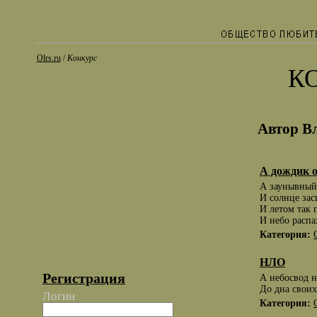
Olrs.ru
/
Конкурс
К
Автор В
А дождик 
А заунывный
И солнце зас
И летом так 
И небо распа
Категория:
НЛО
Регистрация
А небосвод н
До дна своих
Логин
Категория: