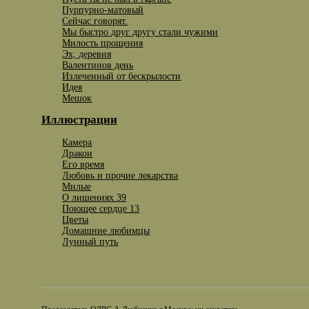
Пурпурно-матовый
Сейчас говорят.
Мы быстро друг другу стали чужими
Милость прощения
Эх, деревня
Валентинов день
Излеченный от бескрылости
Идея
Мешок
Иллюстрации
Камера
Дракон
Его время
Любовь и прочие лекарства
Милые
О лишениях 39
Поющее сердце 13
Цветы
Домашние любимцы
Лунный путь