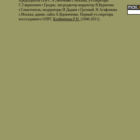
Председатель ОЛРС А.Любченко г.Москва; уч.секретарь
С.Гаврилович г.Гродно; лит.редактор-корректор Я.Курилова
г.Севастополь; модераторы И.Дадаев г.Грозный, Н.Агафонова
г.Москва; админ. сайта А.Вдовиченко. Первый уч.секретарь
воссозданного ОЛРС
Клеймёнова Р.Н.
(1940-2011).