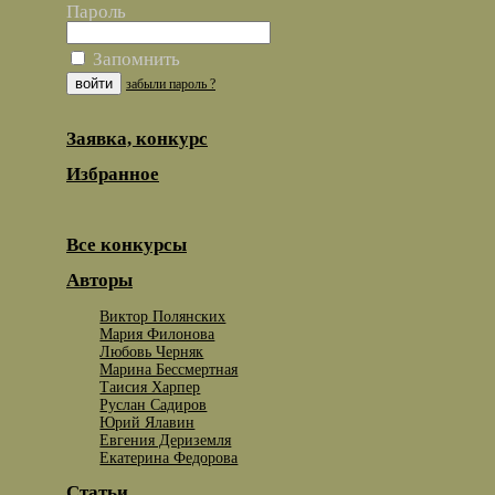
Пароль
Запомнить
забыли пароль ?
Заявка, конкурс
Избранное
Все конкурсы
Авторы
Виктор Полянских
Мария Филонова
Любовь Черняк
Марина Бессмертная
Таисия Харпер
Руслан Садиров
Юрий Ялавин
Евгения Дериземля
Екатерина Федорова
Статьи