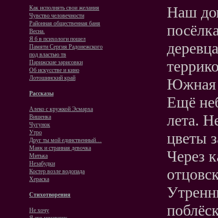
Наш до
Как исполнять свои желания
Чувство человечности
Районная общественная баня
посёлка
Весна.
Я б в психологи пошел
деревц
Памяти Сергия Радонежского
под властью тв
террик
Парижские зарисовки
Об искусстве и кино
Лотошинский край
Южная р
Рассказы
Ещё неб
Алеко с кружкой Эсмарха
лета. Н
Вишенка
Чугунок
Утро
цветы з
Друг ты мой единственный…
Маяк и странная девочка
Через к
Митька
Незабудки
отцовск
Костер возле водопада
Хераска
Утренн
Стихотворения
поблёск
Не хочу