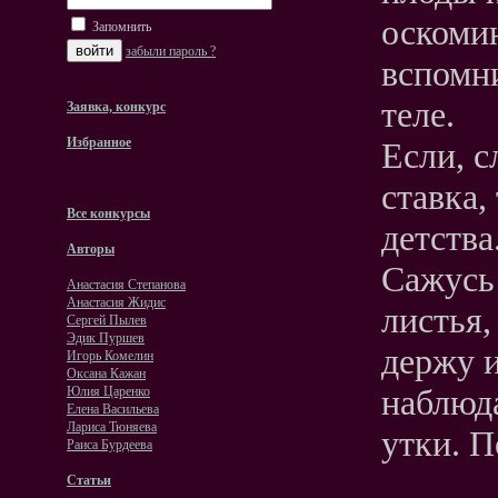
оскомин
Запомнить
забыли пароль ?
вспомн
теле.
Заявка, конкурс
Избранное
Если, с
ставка,
Все конкурсы
детства
Авторы
Сажусь 
Анастасия Степанова
Анастасия Жидис
листья,
Сергей Пылев
Эдик Пуршев
держу и
Игорь Комелин
Оксана Кажан
наблюд
Юлия Царенко
Елена Васильева
Лариса Тюняева
утки. 
Раиса Бурдеева
Статьи