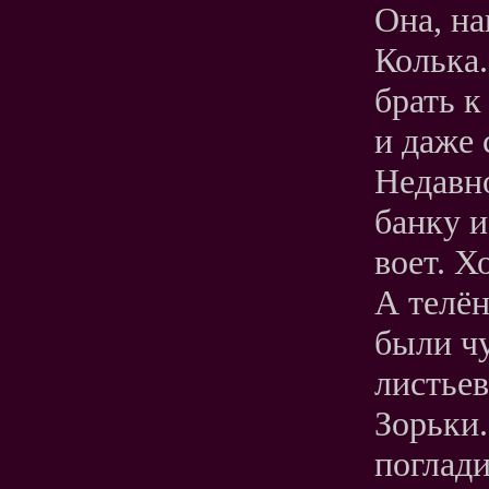
Она, на
Колька.
брать к
и даже
Недавно
банку и
воет. Х
А телён
были чу
листьев
Зорьки
поглади