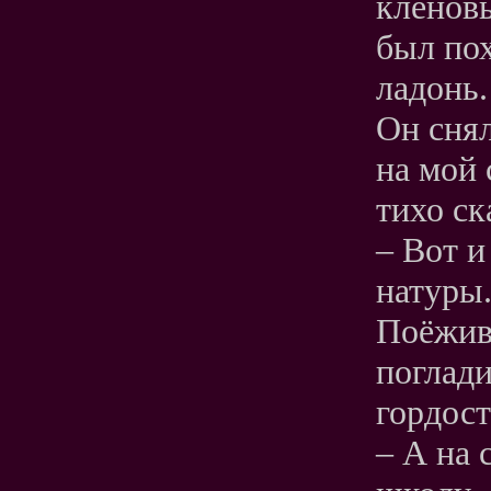
кленов
был по
ладонь.
Он снял
на мой 
тихо ск
– Вот и
натуры
Поёжив
поглади
гордост
– А на