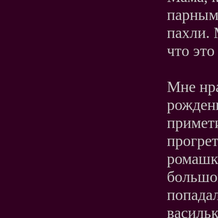
парным 
пахли. 
что это
Мне нра
рожден
примети
прогрет
ромашки
большой
попадал
васильк