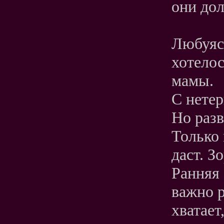
они дол
Любуясь
хотелос
мамы.
С нетер
Но раз
Только 
даст. З
Ранняя 
важно 
хватает