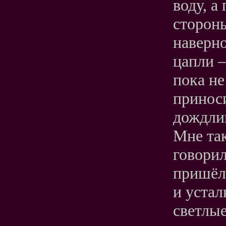
воду, а
стороны
наверно
цапли –
пока не
приноси
дождли
Мне так
говорил
пришёл
и устал
светлы