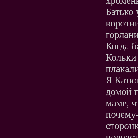
хромень
Батько 
воротни
горлан
Когда б
Кольки 
плакали
Я Катю
домой п
маме, ч
почему-
сторонк
подраст