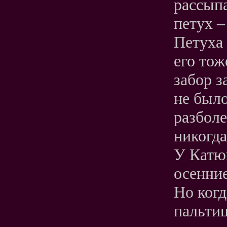
рассып
петух –
Петуха 
его тож
забор з
не было
разболе
никогда
У Катюш
осенние
Но когд
пальтиш