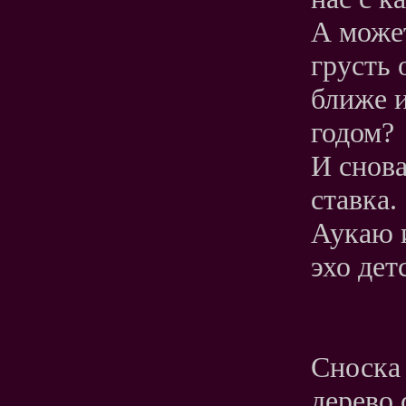
А може
грусть 
ближе 
годом?
И снова
ставка.
Аукаю и
эхо дет
Сноска
дерево 