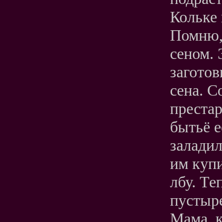
Кольке 
Помню, 
сеном. 
заготов
сена. С
престар
бытьё е
заладил
им купи
лбу. Те
пустыре
Мама, к