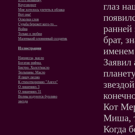
Я его ненавижу
глаз на
Круговорот
Мне хотелось улететь в облака
появилс
Вот она!
Осколки слов
Судьба бережет кого-то…
ранней
Война
Только о любви
брат, з
Маленький оловянный солдатик
именем
Иллюстрации
Нарциссы, масло
Заявил 
Богатая рифма.
Бистро. Холст/масло
планет
Тюльпаны. Масло
Я пишу песню
звездой
К стихотворению "Ангел"
О лишениях 3
О лишениях 31
конечно
Волны вздуются бурливо
звезда
Кот Ме
Миша, 
Когда б