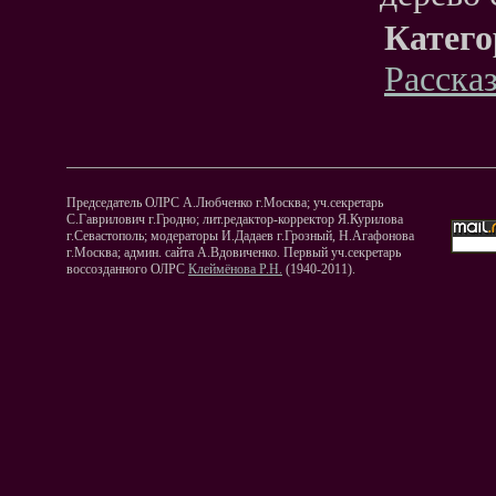
Катего
Расска
Председатель ОЛРС А.Любченко г.Москва; уч.секретарь
С.Гаврилович г.Гродно; лит.редактор-корректор Я.Курилова
г.Севастополь; модераторы И.Дадаев г.Грозный, Н.Агафонова
г.Москва; админ. сайта А.Вдовиченко. Первый уч.секретарь
воссозданного ОЛРС
Клеймёнова Р.Н.
(1940-2011).