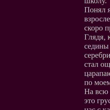
школу.
Понял я
взросле
скоро п
Глядя, 
седины 
серебри
стал ощ
царапа
по моем
На всю 
это гр
нас с к