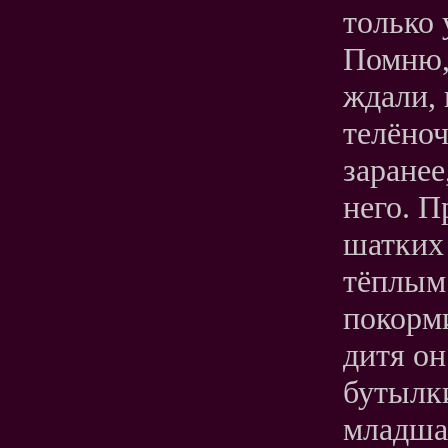
только 
Помню,
ждали, 
телёноч
заранее
него. П
шатких 
тёплым
покорми
дитя он
бутылки
младшая