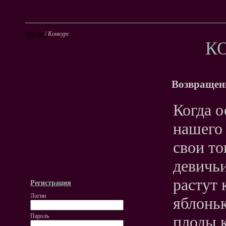
Olrs.ru
/
Конкурс
К
Возвращен
Когда о
нашего 
свои то
девичьи
растут 
Регистрация
Логин
яблоньк
Пароль
плоды к