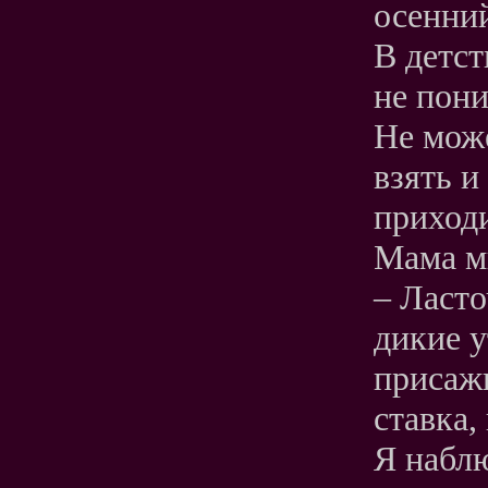
осенни
В детст
не пони
Не може
взять и
приходи
Мама м
– Ласто
дикие у
присажи
ставка,
Я наблю