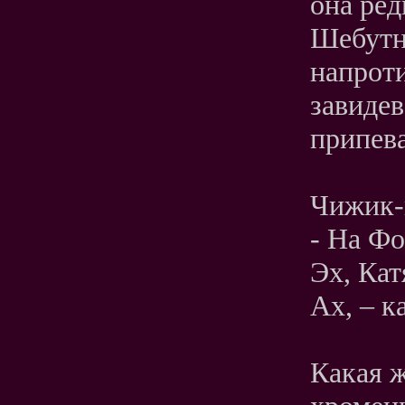
она ред
Шебутн
напроти
завидев
припева
Чижик-
- На Фо
Эх, Кат
Ах, – к
Какая ж