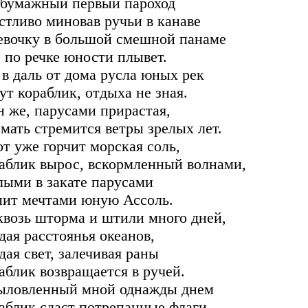
 бумажный первый пароход
стливо миновав ручьи в канаве
евочку в большой смешной панаме
 по речке юности плывет.
 в даль от дома русла юных рек
ут кораблик, отдыха не зная.
н же, парусами прирастая,
мать стремится ветры зрелых лет.
от уже горчит морская соль,
аблик вырос, вскормленный волнами,
лыми в закате парусами
ит мечтами юную Ассоль.
квозь шторма и штили много дней,
дая расстоянья океанов,
дая свет, залечивая раны
аблик возвращается в ручей.
ыловленный мной однажды днем
аблик сдаст потрепанные флаги,