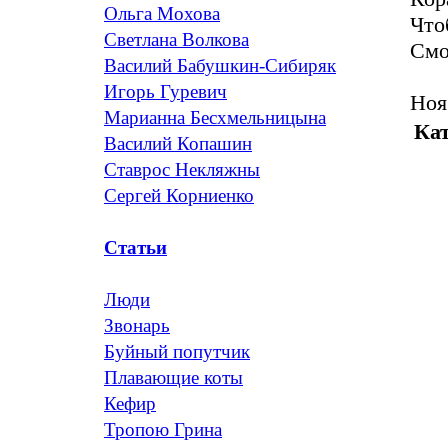
Ольга Мохова
Что
Светлана Волкова
Смо
Василий Бабушкин-Сибиряк
Игорь Гуревич
Ноя
Марианна Бесхмельницына
Кат
Василий Копашин
Ставрос Некляжны
Сергей Корниенко
Статьи
Люди
Звонарь
Буйный попутчик
Плавающие коты
Кефир
Тропою Грина