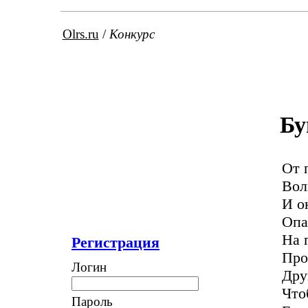
Olrs.ru
/
Конкурс
Бу
От 
Вол
И о
Опа
На 
Регистрация
Про
Логин
Дру
Что
Пароль