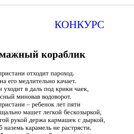
КОНКУРС
мажный кораблик
пристани отходит пароход.
на его медлительно качает.
н уходит в даль под крики чаек,
сный миновав водоворот.
пристани – ребенок лет пяти
щально машет легкой бескозыркой,
гой рукой держа кармашек с дыркой,
б наземь карамель не растрясти.