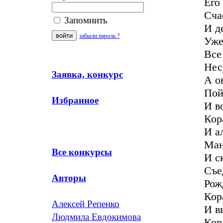
Его
Сча
Запомнить
И д
забыли пароль ?
Уже
Все
Нес
Заявка, конкурс
А о
Пой
Избранное
И в
Кор
И а
Ман
Все конкурсы
И с
Съе
Авторы
Рож
Кор
Алексей Репенко
И в
Людмила Евдокимова
Кор