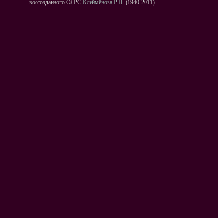
воссозданного ОЛРС
Клеймёнова Р.Н.
(1940-2011).