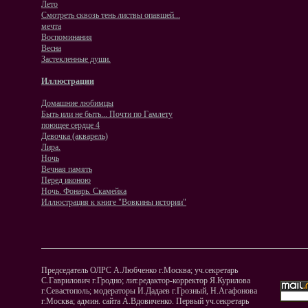
Лето
Смотреть сквозь тень листвы опавшей...
мечта
Воспоминания
Весна
Застекленные души.
Иллюстрации
Домашние любимцы
Быть или не быть... Почти по Гамлету
поющее сердце 4
Девочка (акварель)
Лира.
Ночь
Вечная память
Перед иконою
Ночь. Фонарь. Скамейка
Иллюстрация к книге "Вовкины истории"
Председатель ОЛРС А.Любченко г.Москва; уч.секретарь
С.Гаврилович г.Гродно; лит.редактор-корректор Я.Курилова
г.Севастополь; модераторы И.Дадаев г.Грозный, Н.Агафонова
г.Москва; админ. сайта А.Вдовиченко. Первый уч.секретарь