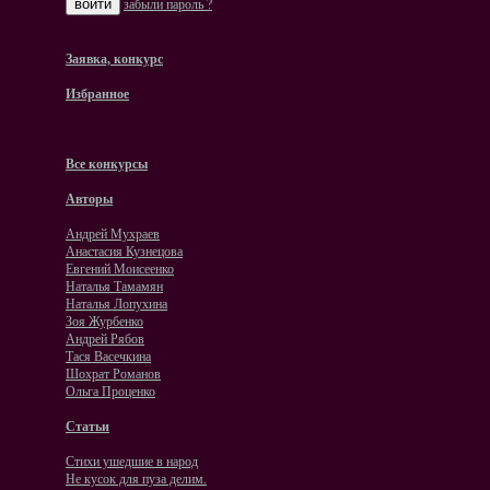
забыли пароль ?
Заявка, конкурс
Избранное
Все конкурсы
Авторы
Андрей Мухраев
Анастасия Кузнецова
Евгений Моисеенко
Наталья Тамамян
Наталья Лопухина
Зоя Журбенко
Андрей Рябов
Тася Васечкина
Шохрат Романов
Ольга Проценко
Статьи
Стихи ушедшие в народ
Не кусок для пуза делим.