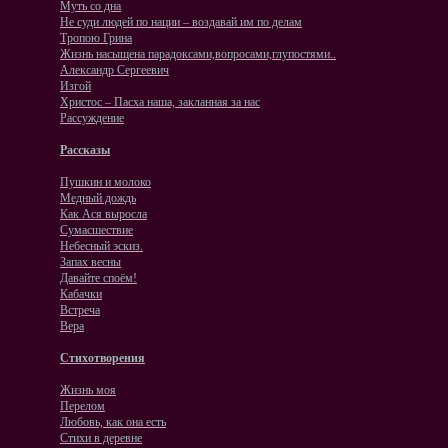
Муть со дна
Не суди людей по нации – воздавай им по делам
Тропою Грина
Жизнь насыщена парадоксами,вопросами,глупостями..
Александр Сергеевич
Изгой
Христос – Пасха наша, закланная за нас
Рассуждение
Рассказы
Пушкин и молоко
Медный дождь
Как Ася выросла
Сумасшествие
Небесный эскиз.
Запах весны
Давайте споём!
Кабачки
Встреча
Вера
Стихотворения
Жизнь моя
Перелом
Любовь, как она есть
Стихи в деревне