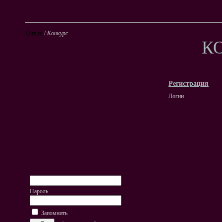
Olrs.ru
/
Конкурс
К
Регистрация
Логин
Пароль
Запомнить