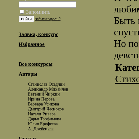
любим
Запомнить
Быть 
забыли пароль ?
спуст
Заявка, конкурс
Но по
Избранное
девст
Все конкурсы
Кате
Авторы
Стих
Станислав Осадчий
Александр Михайлов
Евгений Чиркин
Ирина Перова
Варвара Усикова
Дмитрий Чесноков
Натали Ривара
Дарья Трофимова
Юлия Ерофеева
А. Друбецкая
Статьи