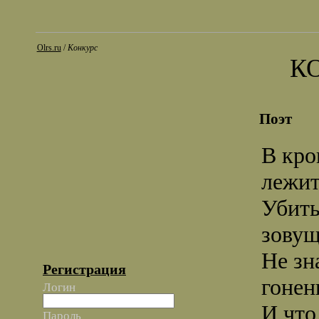
Olrs.ru
/
Конкурс
К
Поэт
В кро
лежит
Убиты
зову
Не зн
Регистрация
гонен
Логин
И что
Пароль