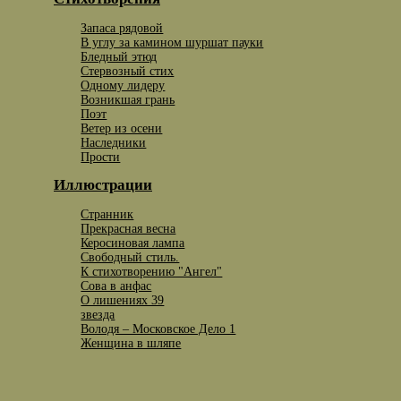
Запаса рядовой
В углу за камином шуршат пауки
Бледный этюд
Стервозный стих
Одному лидеру
Возникшая грань
Поэт
Ветер из осени
Наследники
Прости
Иллюстрации
Странник
Прекрасная весна
Керосиновая лампа
Свободный стиль.
К стихотворению "Ангел"
Сова в анфас
О лишениях 39
звезда
Володя – Московское Дело 1
Женщина в шляпе