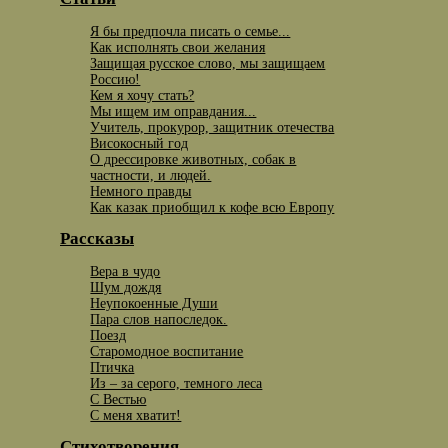
Я бы предпочла писать о семье...
Как исполнять свои желания
Защищая русское слово, мы защищаем
Россию!
Кем я хочу стать?
Мы ищем им оправдания...
Учитель, прокурор, защитник отечества
Високосный год
О дрессировке животных, собак в
частности, и людей.
Немного правды
Как казак приобщил к кофе всю Европу
Рассказы
Вера в чудо
Шум дождя
Неупокоенные Души
Пара слов напоследок.
Поезд
Старомодное воспитание
Птичка
Из – за серого, темного леса
С Вестью
С меня хватит!
Стихотворения