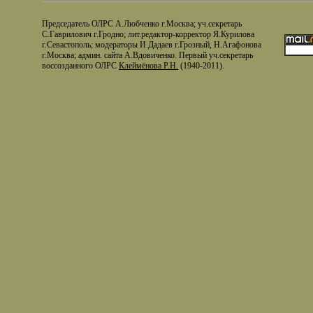
Председатель ОЛРС А.Любченко г.Москва; уч.секретарь
С.Гаврилович г.Гродно; лит.редактор-корректор Я.Курилова
г.Севастополь; модераторы И.Дадаев г.Грозный, Н.Агафонова
г.Москва; админ. сайта А.Вдовиченко. Первый уч.секретарь
воссозданного ОЛРС
Клеймёнова Р.Н.
(1940-2011).