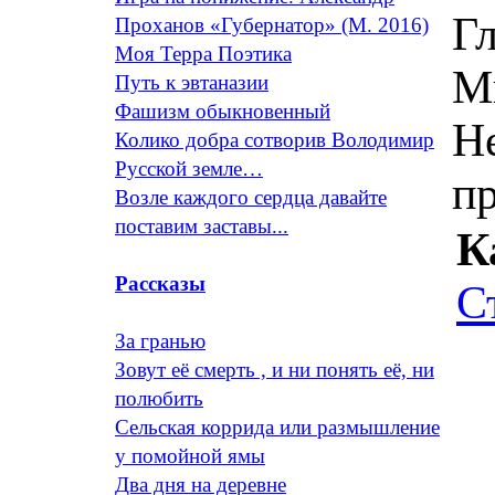
Гл
Проханов «Губернатор» (М. 2016)
Моя Терра Поэтика
М
Путь к эвтаназии
Фашизм обыкновенный
Н
Колико добра сотворив Володимир
Русской земле…
п
Возле каждого сердца давайте
поставим заставы...
К
Рассказы
С
За гранью
Зовут её смерть , и ни понять её, ни
полюбить
Сельская коррида или размышление
у помойной ямы
Два дня на деревне