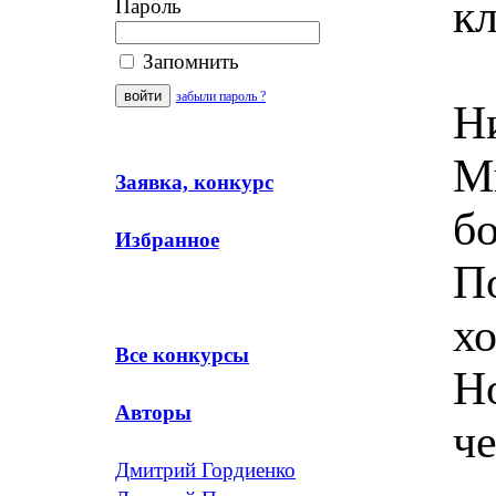
кл
Пароль
Запомнить
забыли пароль ?
Ни
М
Заявка, конкурс
б
Избранное
П
х
Все конкурсы
Н
Авторы
ч
Дмитрий Гордиенко