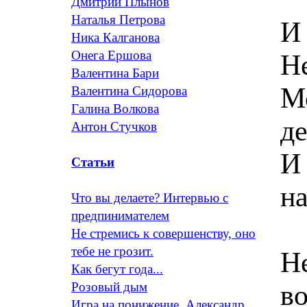
Дмитрий Плынов
Наталья Петрова
И 
Ника Калганова
Онега Ершова
Н
Валентина Бари
Мо
Валентина Сидорова
Галина Волкова
де
Антон Стучков
И
Статьи
на
Что вы делаете? Интервью с
предпинимателем
Не стремись к совершенству, оно
тебе не грозит.
Не
Как бегут года...
в
Розовый дым
Игра на понижение. Александр