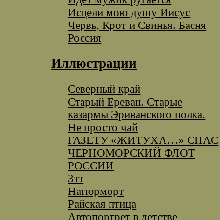
Исцели мою душу Иисус
Червь, Крот и Свинья. Басня
Россия
Иллюстрации
Северный край
Старый Ереван. Старые
казармы Эриванского полка.
Не просто чай
ГАЗЕТУ «ЖИТУХА…» СПАС
ЧЕРНОМОРСКИЙ ФЛОТ
РОССИИ
3тт
Натюрморт
Райская птица
Автопортрет в детстве