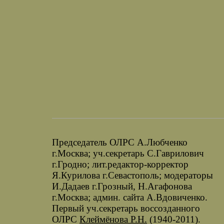
Председатель ОЛРС А.Любченко
г.Москва; уч.секретарь С.Гаврилович
г.Гродно; лит.редактор-корректор
Я.Курилова г.Севастополь; модераторы
И.Дадаев г.Грозный, Н.Агафонова
г.Москва; админ. сайта А.Вдовиченко.
Первый уч.секретарь воссозданного
ОЛРС
Клеймёнова Р.Н.
(1940-2011).