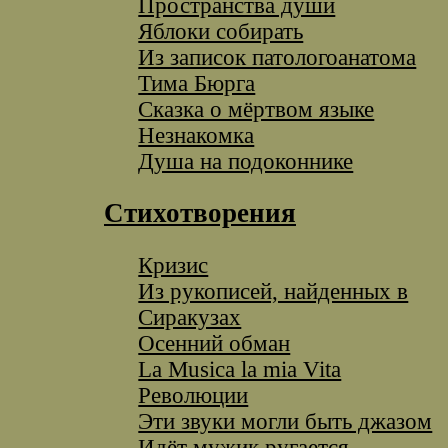
Пространства души
Яблоки собирать
Из записок патологоанатома
Тима Бюрга
Сказка о мёртвом языке
Незнакомка
Душа на подоконнике
Стихотворения
Кризис
Из рукописей, найденных в
Сиракузах
Осенний обман
La Musica la mia Vita
Революции
Эти звуки могли быть джазом
Идёт мужик ругается