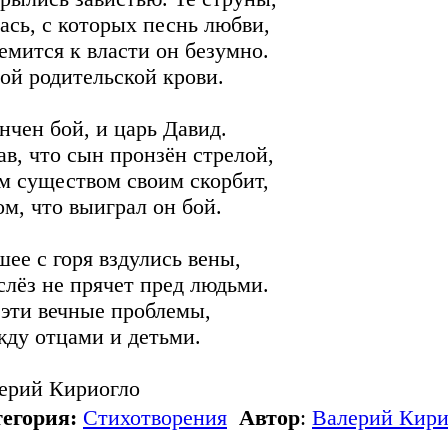
ась, с которых песнь любви,
емится к власти он безумно.
ой родительской крови.
нчен бой, и царь Давид.
ав, что сын пронзён стрелой,
м существом своим скорбит,
ом, что выиграл он бой.
шее с горя вздулись вены,
слёз не прячет пред людьми.
 эти вечные проблемы,
ду отцами и детьми.
ерий Кириогло
егория:
Стихотворения
Автор
:
Валерий Кири