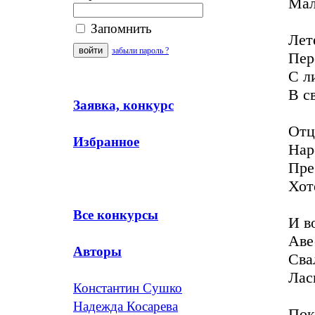
Мал
Запомнить
Лет
забыли пароль ?
Пер
С л
В с
Заявка, конкурс
Отц
Избранное
Нар
Пре
Хот
Все конкурсы
И в
Аве
Авторы
Сва
Лас
Константин Сушко
Надежда Косарева
Пок