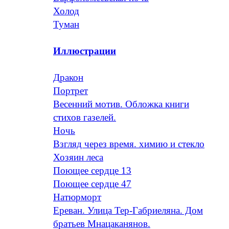
Холод
Туман
Иллюстрации
Дракон
Портрет
Весенний мотив. Обложка книги
стихов газелей.
Ночь
Взгляд через время. химию и стекло
Хозяин леса
Поющее сердце 13
Поющее сердце 47
Натюрморт
Ереван. Улица Тер-Габриеляна. Дом
братьев Мнацаканянов.