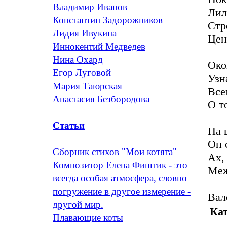
Владимир Иванов
Лил
Константин Задорожников
Стр
Лидия Ивукина
Цен
Иннокентий Медведев
Нина Охард
Око
Егор Луговой
Узн
Мария Таюрская
Все
Анастасия Безбородова
О т
Статьи
На 
Он 
Сборник стихов "Мои котята"
Ах,
Композитор Елена Фиштик - это
Меж
всегда особая атмосфера, словно
погружение в другое измерение -
Вал
другой мир.
Кат
Плавающие коты