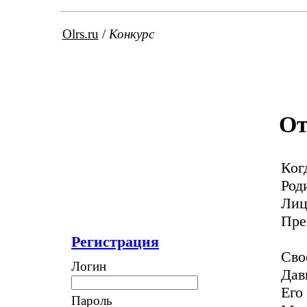
Olrs.ru
/
Конкурс
От
Ког
Род
Лиц
Пре
Регистрация
Сво
Логин
Дав
Его
Пароль