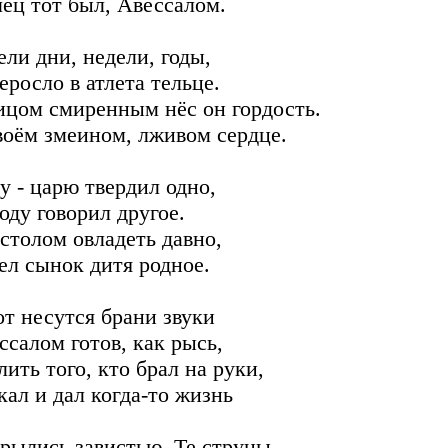
ец тот был, Авессалом.
ели дни, недели, годы,
еросло в атлета тельце.
ицом смиренным нёс он гордость.
воём змеином, лживом сердце.
у - царю твердил одно,
оду говорил другое.
столом овладеть давно,
ел сынок дитя родное.
от несутся брани звуки
ссалом готов, как рысь,
лить того, кто брал на руки,
кал и дал когда-то жизнь
рылись завистью. Те струны,