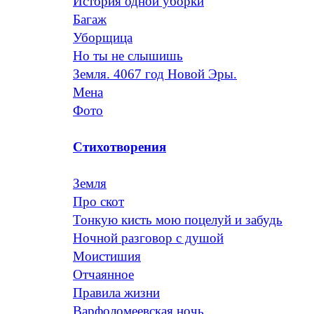
История одной уборки
Багаж
Уборщица
Но ты не слышишь
Земля. 4067 год Новой Эры.
Мена
Фото
Стихотворения
Земля
Про скот
Тонкую кисть мою поцелуй и забудь
Ночной разговор с душой
Моистишия
Отчаянное
Правила жизни
Варфоломеевская ночь