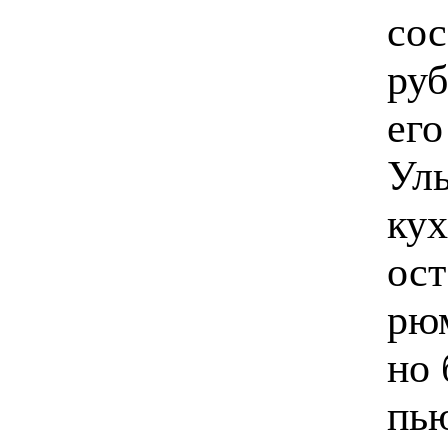
сос
руб
его
Ул
кух
ост
рюм
но 
пью