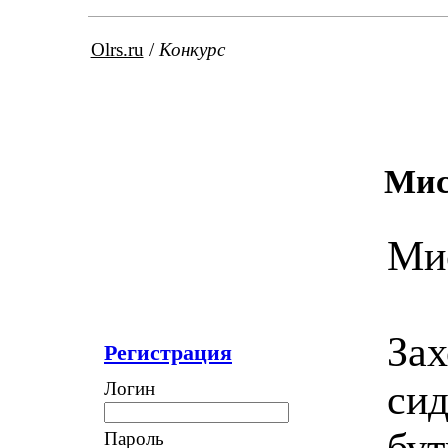
Olrs.ru
/
Конкурс
Мис
Мис
Зах
Регистрация
сид
Логин
бут
Пароль