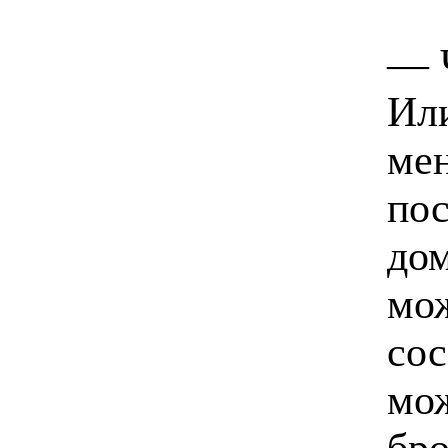
— 
Или
мен
пос
дом
мож
сос
мож
бро