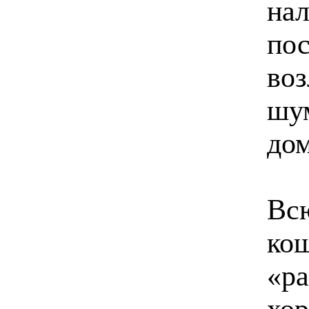
нал
пос
воз
шум
до
Всю
кош
«ра
хор