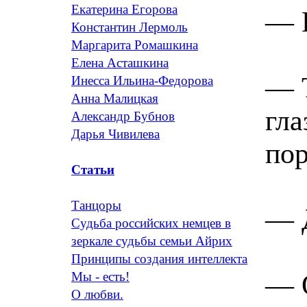
Екатерина Егорова
— К
Константин Лермоль
Маргарита Ромашкина
Елена Асташкина
— Т
Инесса Ильина-Федорова
Анна Малицкая
гла
Александр Бубнов
Дарья Чивилева
по
Статьи
Танцоры
— Д
Судьба российских немцев в
зеркале судьбы семьи Айрих
Принципы создания интеллекта
— О
Мы - есть!
О любви.