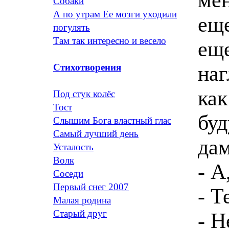
Собаки
А по утрам Ее мозги уходили
ещ
погулять
Там так интересно и весело
еще
наг
Стихотворения
как
Под стук колёс
Тост
бу
Слышим Бога властный глас
Самый лучший день
да
Усталость
Волк
- А
Соседи
Первый снег 2007
- Т
Малая родина
Старый друг
- Н