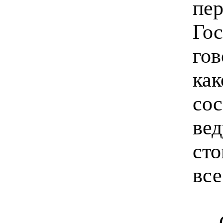
пе
Гос
гов
как
сос
вед
сто
все
— О