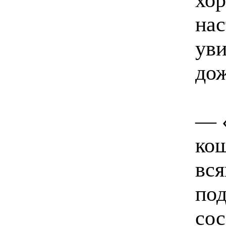
нас
уви
дож
— «
ко
вся
под
сос