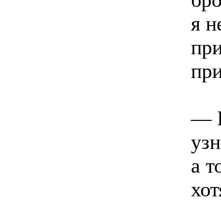
я н
при
пр
— Н
узн
а т
хо