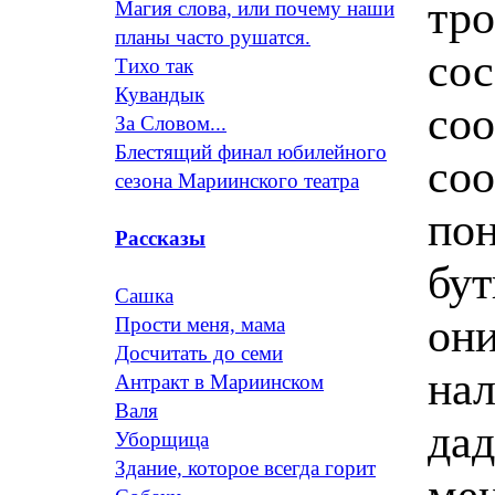
тро
Магия слова, или почему наши
планы часто рушатся.
сос
Тихо так
Кувандык
со
За Словом...
Блестящий финал юбилейного
соо
сезона Мариинского театра
пон
Рассказы
бут
Сашка
они
Прости меня, мама
Досчитать до семи
нал
Антракт в Мариинском
Валя
дад
Уборщица
Здание, которое всегда горит
мен