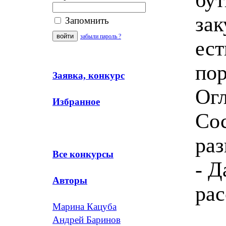
зак
Запомнить
забыли пароль ?
ест
пор
Заявка, конкурс
Огл
Избранное
Сос
раз
Все конкурсы
- Д
Авторы
рас
Марина Кацуба
Андрей Баринов