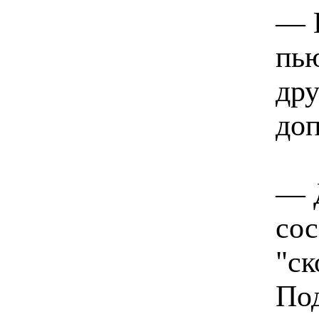
— 
пью
дру
до
— Д
сос
"ск
Под