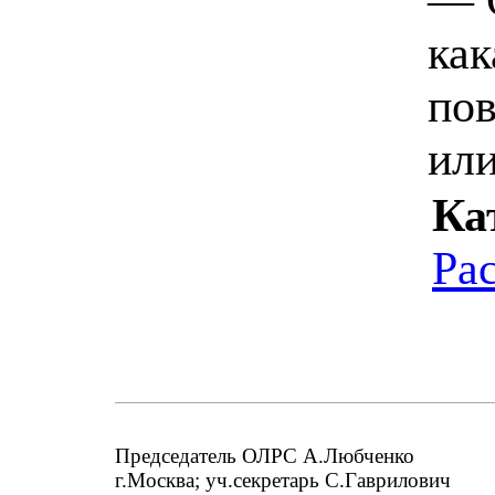
ка
пов
ил
Ка
Ра
Председатель ОЛРС А.Любченко
г.Москва; уч.секретарь С.Гаврилович