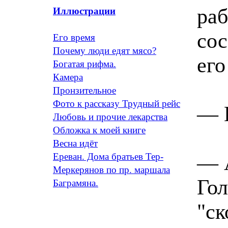
раб
Иллюстрации
сос
Его время
Почему люди едят мясо?
его
Богатая рифма.
Камера
Пронзительное
Фото к рассказу Трудный рейс
— Н
Любовь и прочие лекарства
Обложка к моей книге
Весна идёт
— А
Ереван. Дома братьев Тер-
Меркерянов по пр. маршала
Гол
Баграмяна.
"ск