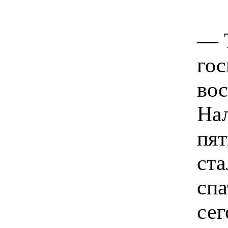
— Т
гос
вос
Нал
пят
ста
спа
сег