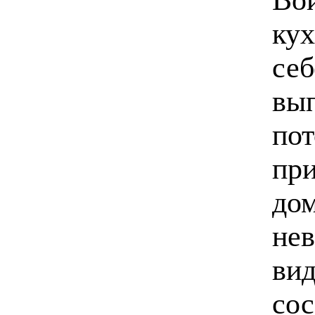
кух
себ
вып
пот
при
дом
нев
вид
сос