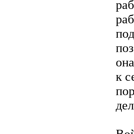
раб
раб
под
поз
она
к с
пор
де
Вой