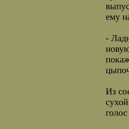
выпус
ему н
- Лад
новую
покаж
цыпоч
Из со
сухой
голос