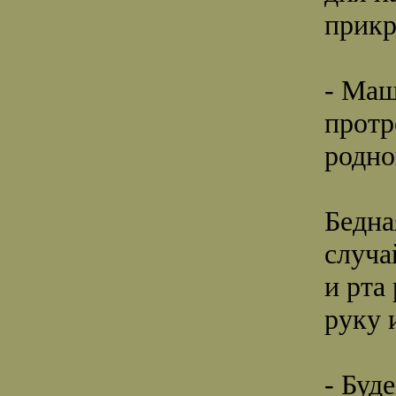
прикр
- Маш
протр
родно
Бедна
случа
и рта
руку 
- Буд