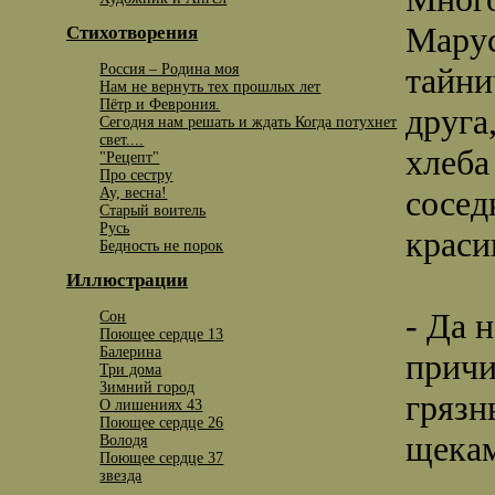
Марус
Стихотворения
Россия – Родина моя
тайни
Нам не вернуть тех прошлых лет
Пётр и Феврония.
друга
Сегодня нам решать и ждать Когда потухнет
свет....
хлеба
"Рецепт"
Про сестру
сосед
Ау, весна!
Старый воитель
Русь
краси
Бедность не порок
Иллюстрации
- Да 
Сон
Поющее сердце 13
Балерина
причи
Три дома
Зимний город
грязн
О лишениях 43
Поющее сердце 26
щекам
Володя
Поющее сердце 37
звезда