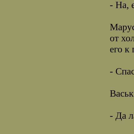
- На,
Марус
от хо
его к 
- Спа
Васьк
- Да 