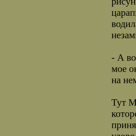
рисун
царап
водил
незам
- А в
мое о
на не
Тут М
котор
приня
удово