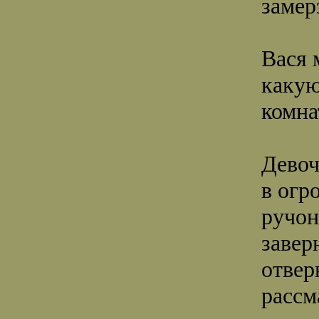
заме
Вася 
какую
комна
Девоч
в огр
ручон
завер
отвер
рассм