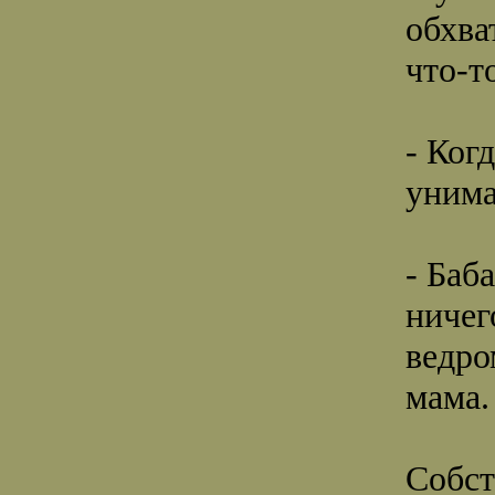
обхва
что-т
- Ког
унима
- Баб
ничег
ведро
мама.
Собст