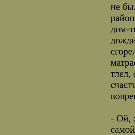
не бы
район
дом-т
дожди
сгоре
матра
тлел,
счаст
вовре
- Ой,
самой