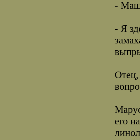
- Маш
- Я з
замах
выпры
Отец,
вопро
Марус
его н
линол