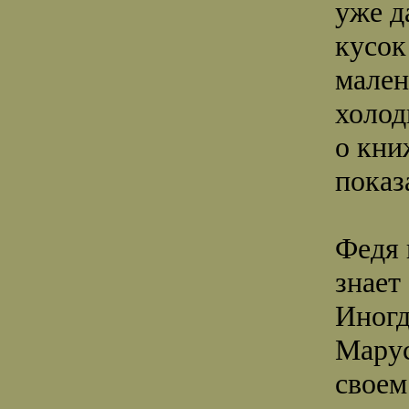
уже д
кусок
мален
холод
о кни
показ
Федя 
знает
Иногд
Марус
своем