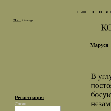
Olrs.ru
/
Конкурс
К
Маруся
В угл
посто
босую
Регистрация
незам
Логин