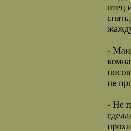
отец 
спать
жажд
- Ман
комна
посов
не пр
- Не 
сдела
прохн