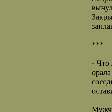
вынуд
Закры
запла
***
- Что 
орала
сосед
остав
Мужчи