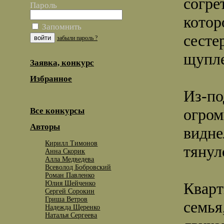
согре
Пароль
котор
Запомнить
сесте
забыли пароль ?
щупле
Заявка, конкурс
Избранное
Из-по
огром
Все конкурсы
Авторы
видне
Кирилл Тимонов
тянул
Анна Скорик
Алла Медведева
Всеволод Бобровский
Роман Павленко
Юлия Шейченко
Кварт
Сергей Сорокин
Гриша Ветров
семья
Надежда Щеренко
Наталья Сергеева