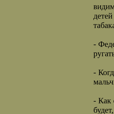
видим
детей
табак
- Фед
ругат
- Ког
мальч
- Как
будет