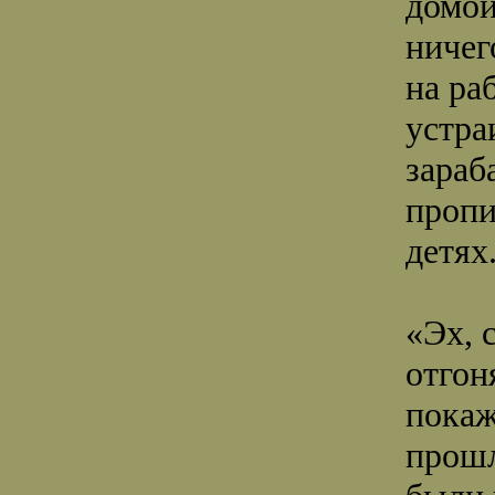
домой
ничег
на ра
устра
зараб
пропи
детях
«Эх, 
отгон
покаж
прошл