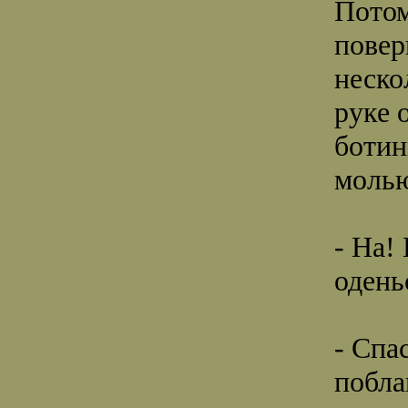
Потом
повер
неско
руке 
ботин
молью
- На!
одень
- Спа
побла