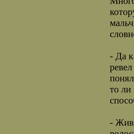
Много
котор
мальч
словн
- Да 
ревел
понял
то ли
спосо
- Жив
волос