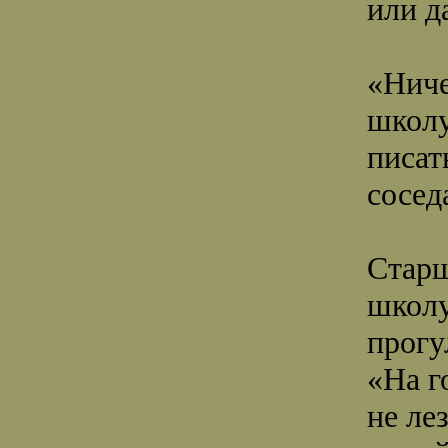
или д
«Ниче
школу
писат
сосед
Старш
школу
прогу
«На г
не ле