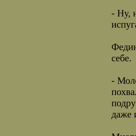
- Ну,
испуг
Федин
себе.
- Мол
похва
подру
даже 