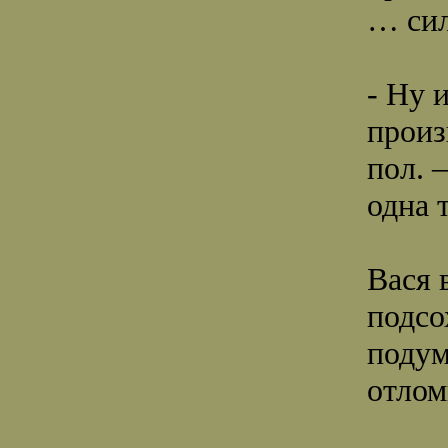
… си
- Ну 
произ
пол. 
одна 
Вася 
подсо
подум
отлом