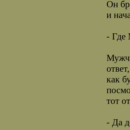
Он бр
и нач
- Где
Мужчи
ответ
как б
посмо
тот о
- Да 