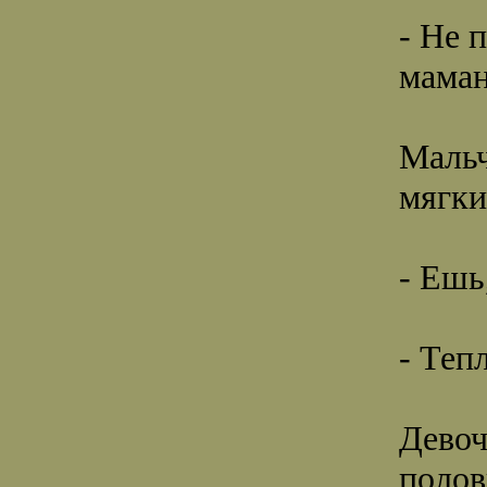
- Не 
маман
Мальч
мягки
- Ешь
- Теп
Девоч
полов