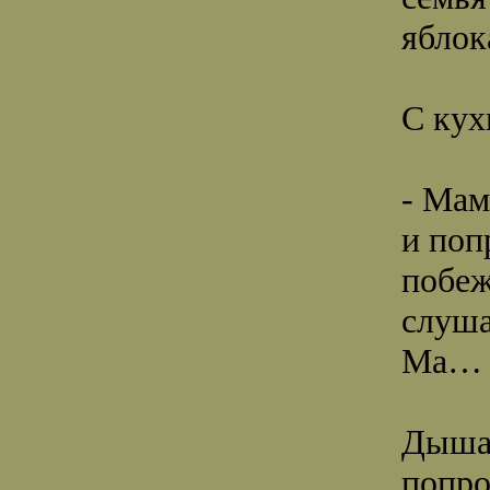
яблок
С кух
- Мам
и поп
побеж
слуша
Ма… 
Дышат
попро