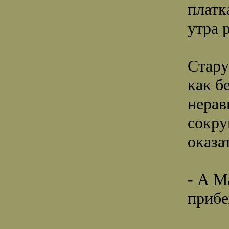
платк
утра 
Стару
как б
нерав
сокру
оказа
- А М
прибе