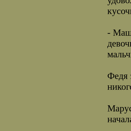
кусоч
- Маш
девоч
мальч
Федя 
никог
Марус
начал