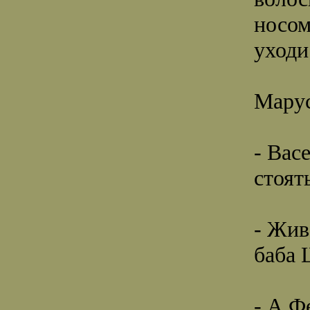
носом
уходи
Марус
- Вас
стоя
- Жив
баба 
- А Ф