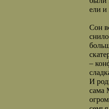
были 
ели и
Сон в
снило
больш
скате
– кон
сладк
И род
сама 
огром
семья