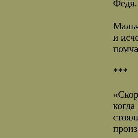
Федя.
Мальч
и исч
помча
***
«Скор
когда
стоял
прои