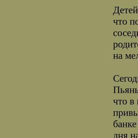
Детей
что п
сосед
родит
на ме
Сегод
Пьяны
что в
привы
банке
дня н