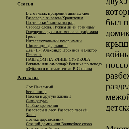
двухэ
Статьи
котор
В его глазах прозрений дивных свет
Разговор с Ангелом-Хранителем
был п
Поэтический кинематограф
Свобода слова. Нужны ли ей границы?
домик
Ощущение руки или монолог графомана
Гроза
крыше
Интеллектуальный юмор имени
Ширвиндта-Державина
Два «П»: Александр Проханов и Виктор
войны
Пелевин.
НАШ ДОМ НА УЛИЦЕ СУРИКОВА
поссо
Реквием или самопиар? Реплика по поводу
«Зубастого интеллигента» Р. Сенчина
разбе
Рассказы
разде
Лох Печальный
Бессонница
межой
Письма в другую жизнь 1
Сила разума
детск
Слабые крепления
Разговоры в лесу. Разговор первый
Загон
Логика царствования
Спящий домик или Волшебное слово
Много
Художник и Ангел