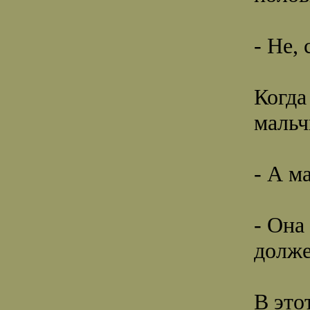
- Не,
Когда
мальч
- А м
- Она
долже
В это