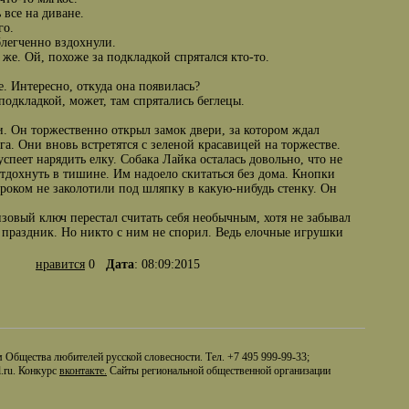
 все на диване.
го.
блегченно вздохнули.
же. Ой, похоже за подкладкой спрятался кто-то.
е. Интересно, откуда она появилась?
подкладкой, может, там спрятались беглецы.
ли. Он торжественно открыл замок двери, за котором ждал
. Они вновь встретятся с зеленой красавицей на торжестве.
 успеет нарядить елку. Собака Лайка осталась довольно, что не
отдохнуть в тишине. Им надоело скитаться без дома. Кнопки
ароком не заколотили под шляпку в какую-нибудь стенку. Он
онзовый ключ перестал считать себя необычным, хотя не забывал
я праздник. Но никто с ним не спорил. Ведь елочные игрушки
нравится
0
Дата
: 08:09:2015
Общества любителей русской словесности. Тел. +7 495 999-99-33;
.ru. Конкурс
вконтакте.
Сайты региональной общественной организации