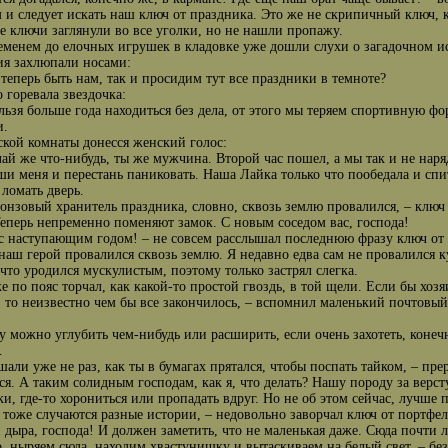
м и следует искать наш ключ от праздника. Это же не скрипичный ключ, 
е ключи заглянули во все уголки, но не нашли пропажу.
еменем до елочных игрушек в кладовке уже дошли слухи о загадочном и
я захлюпали носами:
 теперь быть нам, так и просидим тут все праздники в темноте?
 горевала звездочка:
льзя больше года находиться без дела, от этого мы теряем спортивную ф
и.
ской комнаты донесся женский голос:
лай же что-нибудь, ты же мужчина. Второй час пошел, а мы так и не наря
ши меня и перестань паниковать. Наша Лайка только что пообедала и спит
 ломать дверь.
онзовый хранитель праздника, словно, сквозь землю провалился, – ключ
Теперь непременно поменяют замок. С новым соседом вас, господа!
 с наступающим годом! – не совсем расслышал последнюю фразу ключ от а
 наш герой провалился сквозь землю. Я недавно едва сам не провалился к
что уродился мускулистым, поэтому только застрял слегка.
же по пояс торчал, как какой-то простой гвоздь, в той щели. Если бы хоз
, то неизвестно чем бы все закончилось, – вспомнил маленький почтовый
у можно углубить чем-нибудь или расширить, если очень захотеть, коне
…
шали уже не раз, как ты в бумагах прятался, чтобы поспать тайком, – пре
ся. А таким солидным господам, как я, что делать? Нашу породу за верст
и, где-то хорониться или пропадать вдруг. Но не об этом сейчас, лучше
 тоже случаются разные истории, – недовольно заворчал ключ от портфеля
и дыра, господа! И должен заметить, что не маленькая даже. Сюда почти 
о, ныряем сюда, находим хвастунишку и вытаскиваем на белый свет, – б