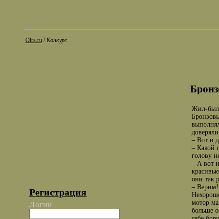
Olrs.ru
/
Конкурс
Бронз
Жил-был 
Бронзовы
выполнял
доверял
– Вот и 
– Какой 
голову н
– А вот 
красивые
они так 
– Верим!
Регистрация
Нехорошо
мотор ма
Логин
больше о
себе бор