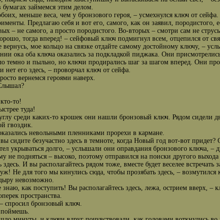
в бумагах займемся этим делом.
 обоих, меньше веса, чем у бронзового героя, – усмехнулся ключ от сейфа.
рименты. Предлагаю себя и вот его, самого, как он заявил, породистого, е
вых – не самого, а просто породистого. Во-вторых – смотри сам не струсь 
хорошо, тогда вперед! – сейфовый ключ подмигнул всем, отцепился от свя
е вернусь, мое кольцо на связке отдайте самому достойному ключу, – усл
нии ока оба ключа оказались за подкладкой пиджака. Они присмотрелис
ло темно и пыльно, но ключи продирались шаг за шагом вперед. Они про
и нет его здесь, – проворчал ключ от сейфа.
просто вернемся героями наверх.
Слышал?
 кто-то!
ыстрее туда!
углу среди каких-то крошек они нашли бронзовый ключ. Рядом сидели дв
й гвоздик.
оказались невольными пленниками прорехи в кармане.
 вы сидите безучастно здесь в темноте, когда Новый год вот-вот придет? 
отел укрываться долго, – услышали они оправдания бронзового ключа, – 
му не подняться – высоко, поэтому отправился на поиски другого выхода
 здесь. И вы располагайтесь рядом тоже, вместе будет веселее встречать 
 уж! Не для того мы кинулись сюда, чтобы прозябать здесь, – возмутился
 дыру невозможно.
е знаю, как поступить! Вы располагайтесь здесь, лежа, острием вверх, –
оперек пространства.
 – спросил бронзовый ключ.
 поймешь.
шло минуты, и ключи вдруг почувствовали, как головами воткнулись во ч