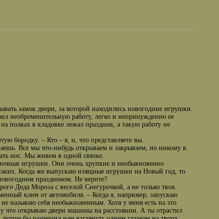
вать замок двери, за которой находились новогодние игрушки.
ил необременительную работу, легко и непринужденно ее
 на полках в кладовке лежал праздник, а такую работу не
ую бородку. – Кто – я, и, что представляете вы.
аешь. Все мы что-нибудь открываем и закрываем, но никому в
ать нос. Мы живем в одной связке.
т елочные игрушки. Они очень хрупкие и необыкновенно
т таких. Когда же выпускаю изящные игрушки на Новый год, то
 новогодним праздником. Не верите?
ого Деда Мороза с веселой Снегурочкой, а не только твоя.
еменный ключ от автомобиля. – Когда я, например, запускаю
 не называю себя необыкновенным. Хотя у меня есть на это
му что открываю двери машины на расстоянии. А ты отрастил
я, лучше бы разрешил нам взглянуть одним глазком на твоих