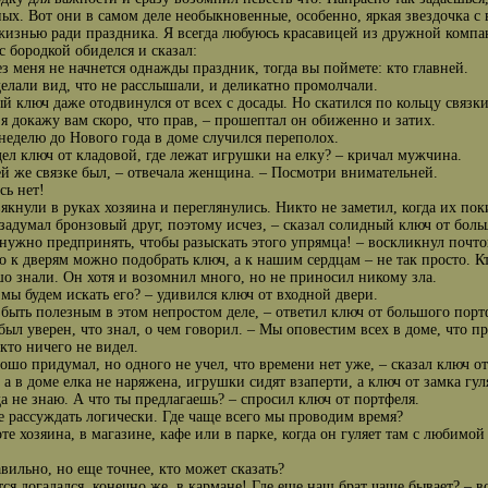
ых. Вот они в самом деле необыкновенные, особенно, яркая звездочка с 
жизнью ради праздника. Я всегда любуюсь красавицей из дружной компа
с бородкой обиделся и сказал:
ез меня не начнется однажды праздник, тогда вы поймете: кто главней.
делали вид, что не расслышали, и деликатно промолчали.
й ключ даже отодвинулся от всех с досады. Но скатился по кольцу связки
 я докажу вам скоро, что прав, – прошептал он обиженно и затих.
 неделю до Нового года в доме случился переполох.
дел ключ от кладовой, где лежат игрушки на елку? – кричал мужчина.
ей же связке был, – отвечала женщина. – Посмотри внимательней.
сь нет!
якнули в руках хозяина и переглянулись. Никто не заметил, когда их по
 задумал бронзовый друг, поэтому исчез, – сказал солидный ключ от боль
 нужно предпринять, чтобы разыскать этого упрямца! – воскликнул почт
то к дверям можно подобрать ключ, а к нашим сердцам – не так просто. К
о знали. Он хотя и возомнил много, но не приносил никому зла.
 мы будем искать его? – удивился ключ от входной двери.
 быть полезным в этом непростом деле, – ответил ключ от большого пор
был уверен, что знал, о чем говорил. – Мы оповестим всех в доме, что п
кто ничего не видел.
рошо придумал, но одного не учел, что времени нет уже, – сказал ключ 
 а в доме елка не наряжена, игрушки сидят взаперти, а ключ от замка гуля
да не знаю. А что ты предлагаешь? – спросил ключ от портфеля.
е рассуждать логически. Где чаще всего мы проводим время?
оте хозяина, в магазине, кафе или в парке, когда он гуляет там с любимо
авильно, но еще точнее, кто может сказать?
тся догадался, конечно же, в кармане! Где еще наш брат чаще бывает? – 