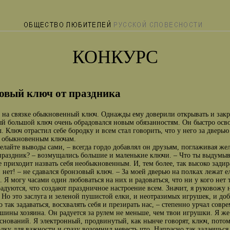
КОНКУРС
овый ключ от праздника
на связке обыкновенный ключ. Однажды ему доверили открывать и закры
й большой ключ очень обрадовался новым обязанностям. Он быстро осво
. Ключ отрастил себе бородку и всем стал говорить, что у него за дверью
и обыкновенным ключам.
делайте выводы сами, – всегда гордо добавлял он друзьям, поглаживая желт
праздник? – возмущались большие и маленькие ключи. – Что ты выдумыв
е приходит назвать себя необыкновенным. И, тем более, так высоко задир
и нет! – не сдавался бронзовый ключ. – За моей дверью на полках лежа
. Я могу часами один любоваться на них и радоваться, что ни у кого не
радуются, что создают праздничное настроение всем. Значит, я руковожу
 Но это заслуга и зеленой пушистой елки, и неотразимых игрушек, и добр
 так задаваться, восхвалять себя и презирать нас, – степенно урчал совр
шины хозяина. Он радуется за рулем не меньше, чем твои игрушки. Я же
снований. Я электронный, продвинутый, как нынче говорят, ключ, пото
одку для важности и сразу возомнил невесть что. Напрасно так задаешьс