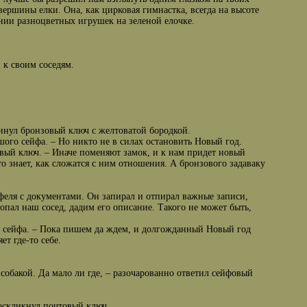
вершины елки. Она, как цирковая гимнастка, всегда на высоте
нии разноцветных игрушек на зеленой елочке.
 к своим соседям.
кинул бронзовый ключ с желтоватой бородкой.
шого сейфа. – Но никто не в силах остановить Новый год.
овый ключ. – Иначе поменяют замок, и к нам придет новый
то знает, как сложатся с ним отношения. А бронзового задаваку
тфеля с документами. Он запирал и отпирал важные записи,
ропал наш сосед, дадим его описание. Такого не может быть,
от сейфа. – Пока пишем да ждем, и долгожданный Новый год
ет где-то себе.
й собакой. Да мало ли где, – разочарованно ответил сейфовый
воскликнул почтовый ключ.