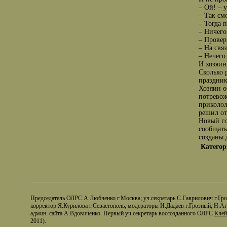
– Ой! – 
– Так см
– Тогда 
– Ничего
– Провер
– На свя
– Нечего
И хозяин
Сколько 
праздник
Хозяин о
потревож
приколол
решил от
Новый го
сообщать
созданы 
Категор
Председатель ОЛРС А.Любченко г.Москва; уч.секретарь С.Гаврилович г.Грод
корректор Я.Курилова г.Севастополь; модераторы И.Дадаев г.Грозный, Н.А
админ. сайта А.Вдовиченко. Первый уч.секретарь воссозданного ОЛРС
Клей
2011).