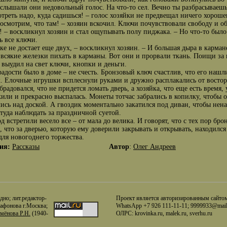
услышали они недовольный голос. На что-то сел. Вечно ты разбрасываешь
отреть надо, куда садишься! – голос хозяйки не предвещал ничего хороше
посмотрим, что там! – хозяин вскочил. Ключи почувствовали свободу и о
! – воскликнул хозяин и стал ощупывать полу пиджака. – Но что-то было 
ь все ключи.
зке не достает еще двух, – воскликнул хозяин. – И большая дыра в карман
 всякие железки пихать в карманы. Вот они и прорвали ткань. Поищи за 
 выудил на свет ключи, кнопки и деньги.
радости было в доме – не счесть. Бронзовый ключ счастлив, что его наш
. Елочные игрушки всплеснули руками и дружно расплакались от восторга
брадовался, что не придется ломать дверь, а хозяйка, что еще есть время,
или и прекрасно выспалась. Монеты тотчас забрались в копилку, чтобы 
ись над доской. А гвоздик моментально закатился под диван, чтобы нен
туда наблюдать за праздничной суетой.
д встретили весело все – от мала до велика. И говорят, что с тех пор бр
, что за дверью, которую ему доверили закрывать и открывать, находилс
для новогоднего торжества.
ия:
Рассказы
Автор
:
Олег Андреев
но; лит.редактор-
Проект является авторизированным сайтом 
гафонова г.Москва;
WhatsApp +7 926 111-11-11; 9999933@mail
мёнова Р.Н.
(1940-
ОЛРС: krovinka.ru, malek.ru, sverhu.ru