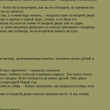
 – Хотел бы я посмотреть, как вы его потащите, но времени нет
сли не забоится.
там, а за меня будь спокоен, – возразил ключ от входной двери.
зки и пропал в черной дыре, словно, и не было его.
ышали все возглас ключа от входной двери уже из дыры.
ь и затем медленно двинулись на поиски пропавшего товарища.
шли уже полметра, но не встретили никого на пути.
е кнопки, десятикопеечная монетка, железные десять рублей и
От кого прячетесь? – спросили спасатели.
думал, немного испугаю и выберусь наружу. Уже внизу понял,
 из западни. И вот наткнулся на новых друзей. Они давно
за подкладкой Новый год.
 ключ от сейфа. – Нужно придумать, как выбраться отсюда, если
 ключ от входной двери показал кнопкам место. А мы, ключи,
то-то мягкое.