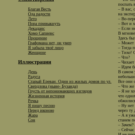
поспать 
Благая Весть
– В вас,
Ода радости
на экспе
Лето
– Во-пер
Пора привыкнуть
– Вот и 
Декаданс
– Если н
Хомо Сапиенс
В мгнове
Прощение
Здесь бы
Графомана нет, он умер
– Может 
Я забыла твоё лицо
– Тогда 
Женщине
– Тихо! 
– Что?
Иллюстрации
– Чихает
– Идем б
День
В самом 
Радуга
небольшо
Старый Ереван. Один из жилых домов по ул.
Все они 
Свердлова (ныне- Бузанда)
– Что же
Грусть от непонимающих взглядов
– Я не х
Жизненная история
что одно
Речка
обжились
Я пишу песню
– Ну нет
Перед иконою
через ту
Жара
– А я уж
Сон
станем п
– Зачем?
– Сейчас
И не про