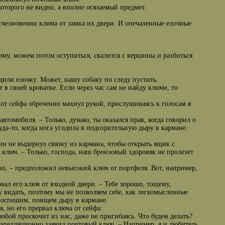
которого не видно, а вполне осязаемый предмет.
счезновении ключа от замка их двери. И опечаленные елочные
орму, можем потом оступиться, свалится с вершины и разбиться
дили елочку. Может, нашу собаку по следу пустить.
 в своей кроватке. Если через час сам не найду ключи, то
 от сейфа обреченно махнул рукой, прислушиваясь к голосам в
втомобиля. – Только, думаю, ты оказался прав, когда говорил о
уда-то, когда нога угодила в подозрительную дыру в кармане.
яин не выдернул связку из кармана, чтобы открыть ящик с
 ключ. – Только, господа, наш бронзовый здоровяк не пролезет
чно, – предположил невысокий ключ от портфеля. Вот, например,
рвал его ключ от входной двери. – Тебе хорошо, тощему,
у видать, поэтому мы не позволяем себе, как легкомысленные
 поспешим, поищем дыру в кармане.
, но его прервал ключа от сейфа:
любой проскочит из нас, даже не пригибаясь. Что будем делать?
езапелляционно заявил почтовый ключ. – Например, я и любитель