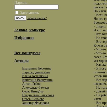
Пароль
подопечн
рискует 
Но ключ 
Запомнить
– Если б
забыли пароль ?
Но все с
Бронзовы
– Ладно,
Заявка, конкурс
И вот за
– Кто ви
Избранное
– На тво
– Его зде
Ключи зв
– Что-то
Все конкурсы
– Что-то
сосед. Э
Авторы
мы хорош
– Как же
Екатерина Березина
– Я могу
Лариса Дмирикова
поэтому 
Елена Асташкина
чтобы ни
Кристина Валиулина
– Все хо
Антон Рябов
нагрянет,
Александр Фокеев
– Ну тог
Серж Ниндбрэ
– Давайт
Владислава Смыслова
– На раб
Ольга Екимова
ключ.
Зинаида Федорова
– Все пр
– Я каже