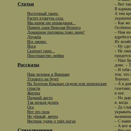
Статьи
– Вот та
В карман
Восточный танец.
А тем вр
Растет культура села.
украшени
Мы ищем им оправдания...
– Как же
Памяти царя Николая Второго
Особенно
Домашние питомцы тоже люди!
– Нам не
Дружба
вдребезг
Все лживо.
Из хозяй
Йося
– Ну сде
Скрепит перо...
– Не сме
Пространство любви
придется
– Наш бр
Рассказы
доме. – 
– И тебя
Наш человек в Варшаве
том, что
Углового не будет
Хорошо, 
На Золотом Крыльце сидели или шпионские
– А я да
страсти
газетами
Жертва
в нее.
Падший ангел
– Но дыр
Так нельзя делать
я, когда
Оса
– Да слы
Вот это сила
укрывать
Не убивай, мечта
мальчишк
Вестник удачи о трёх ногах
– С нами
– А вот 
Стихотворения
– Что-чт