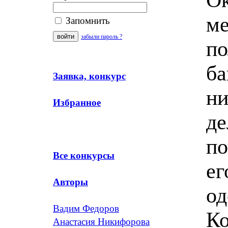
ме
Запомнить
забыли пароль ?
по
ба
Заявка, конкурс
ни
Избранное
де
по
Все конкурсы
ег
Авторы
од
Вадим Федоров
Ко
Анастасия Никифорова