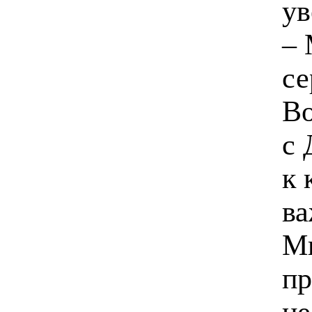
ув
– 
се
Во
с 
к 
ва
Мн
пр
не