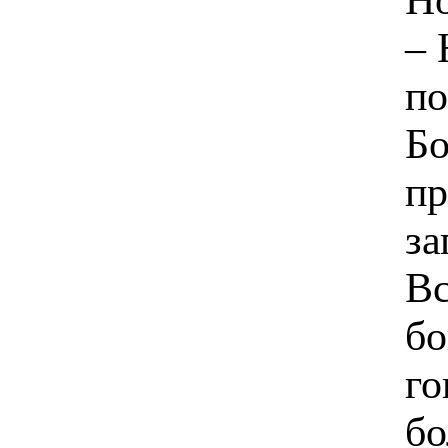
– 
по
Бо
пр
за
Вс
бо
го
бо