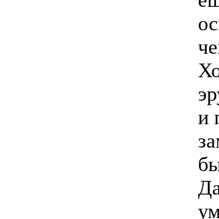
ос
че
Хо
эр
и 
за
бы
Да
ум