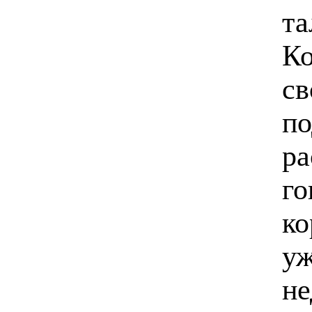
та
Ко
св
по
ра
го
ко
уж
не