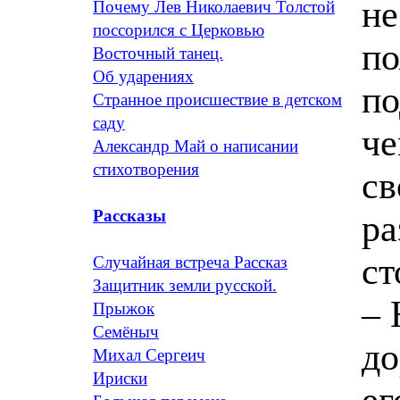
не
Почему Лев Николаевич Толстой
поссорился с Церковью
по
Восточный танец.
Об ударениях
по
Странное происшествие в детском
саду
че
Александр Май о написании
стихотворения
св
Рассказы
ра
ст
Случайная встреча Рассказ
Защитник земли русской.
– 
Прыжок
Семёныч
до
Михал Сергеич
Ириски
ег