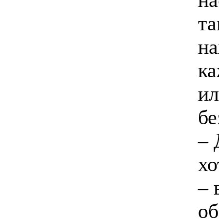
та
на
ка
ил
бе
– 
хо
– 
об