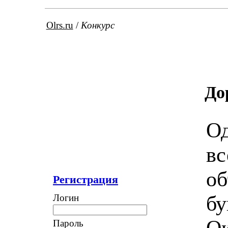
Olrs.ru
/
Конкурс
До
Од
вс
об
Регистрация
бу
Логин
О
Пароль