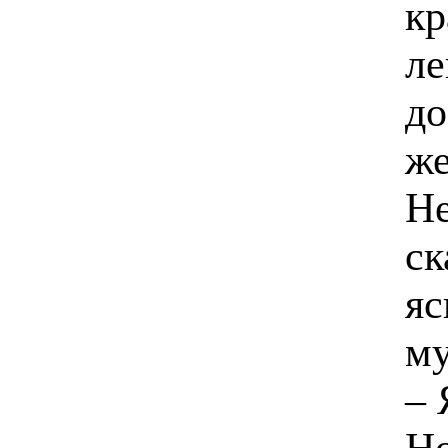
кр
ле
до
же
Не
ск
яс
му
– 
Но