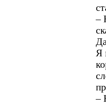
ст
– 
ск
Да
Я 
ко
сл
пр
– 