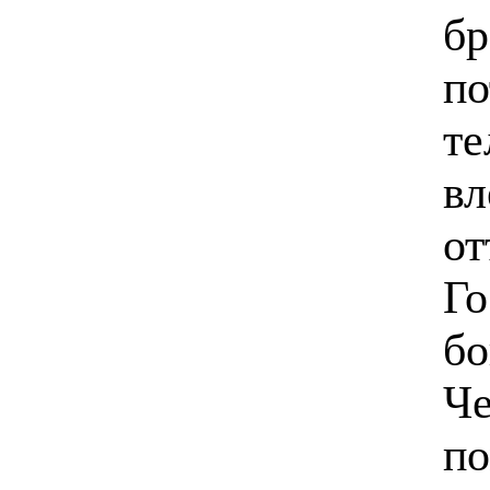
бр
по
те
вл
от
Го
бо
Че
по