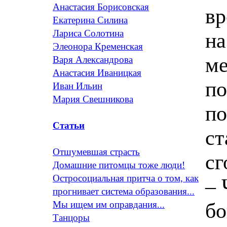
Анастасия Борисовская
вр
Екатерина Силина
Лариса Солотина
на
Элеонора Кременская
ме
Варя Александрова
Анастасия Иваницкая
по
Иван Ильин
Мария Свешникова
по
Статьи
ст
Отшумевшая страсть
сг
Домашние питомцы тоже люди!
Остросоциальная притча о том, как
– 
прогнивает система образования...
бо
Мы ищем им оправдания...
Танцоры