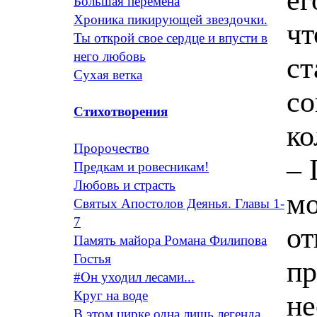
Большая перемена
Хроника пикирующей звездочки.
чт
Ты открой свое сердце и впусти в
него любовь
ст
Сухая ветка
со
Стихотворения
ко
Пророчество
– 
Предкам и ровесникам!
Любовь и страсть
мо
Святых Апостолов Деянья. Главы 1-
7
от
Память майора Романа Филипова
Гостья
пр
#Он уходил лесами...
Круг на воде
не
В этом цирке одна лишь легенда