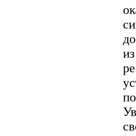
ок
си
до
из
ре
ус
по
Ув
св