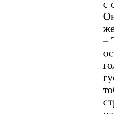
с 
Он
же
– 
ос
го
гу
то
ст
на