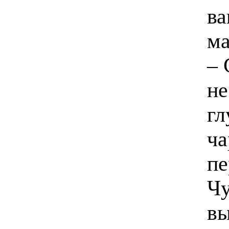
ва
ма
– 
не
гл
ча
пе
Чу
вы