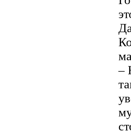
эт
Да
Ко
ма
– 
та
ув
му
ст