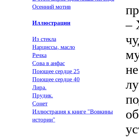
пр
Осенний мотив
– 
Иллюстрации
чу
Из стекла
Нарциссы, масло
му
Речка
Сова в анфас
не
Поющее сердце 25
Поющее сердце 40
лу
Лира.
по
Прудик.
Сонет
об
Иллюстрация к книге "Вовкины
истории"
ус