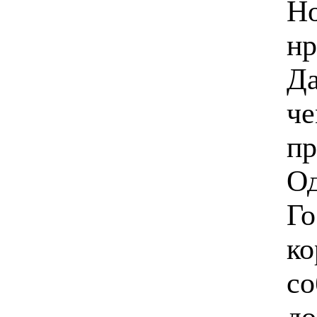
Но
нр
Да
че
пр
Од
Го
ко
со
до