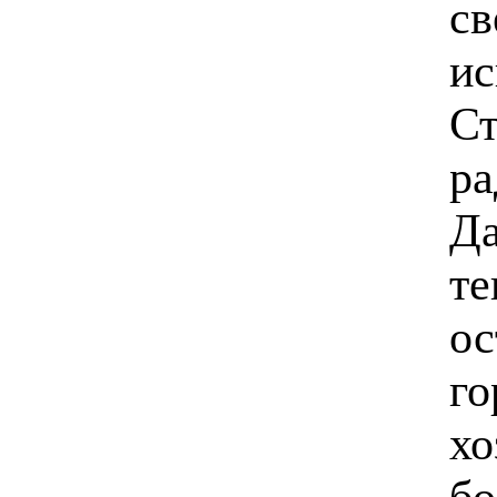
св
ис
Ст
ра
Да
те
ос
го
хо
бо