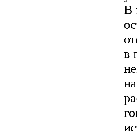
В 
ос
от
в 
не
на
ра
го
ис