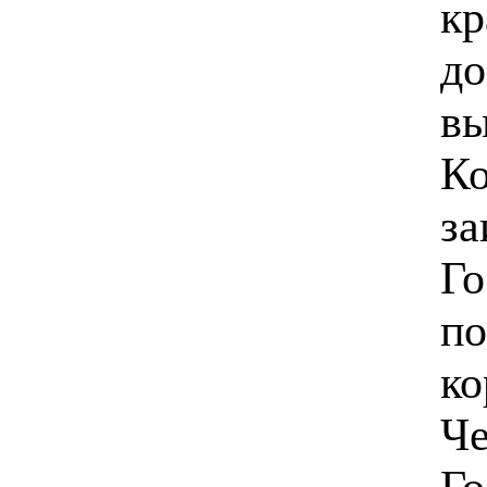
кр
до
вы
Ко
за
Го
по
ко
Че
Го