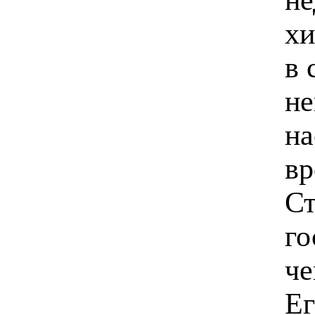
хи
в 
не
на
вр
Ст
го
че
Ег