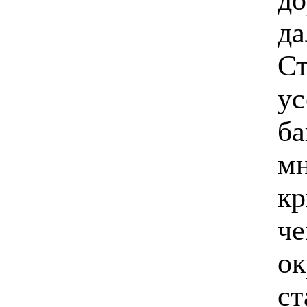
да
Ст
ус
ба
мн
кр
че
ок
ст