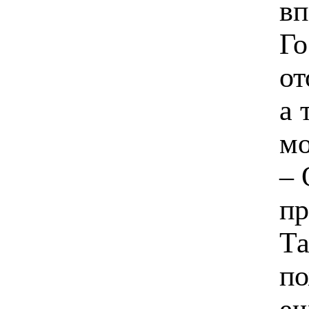
вп
Го
от
а 
мо
– 
пр
Та
по
ещ