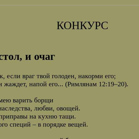
КОНКУРС
стол, и очаг
к, если враг твой голоден, накорми его;
и жаждет, напой его... (Римлянам 12:19–20).
мею варить борщи
наследства, любви, овощей.
приправы на кухню тащи.
го специй – в порядке вещей.