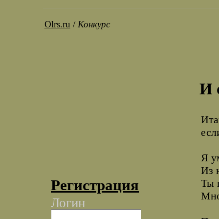
Olrs.ru
/
Конкурс
И 
Ита
есл
Я у
Из 
Регистрация
Ты 
Мно
Логин