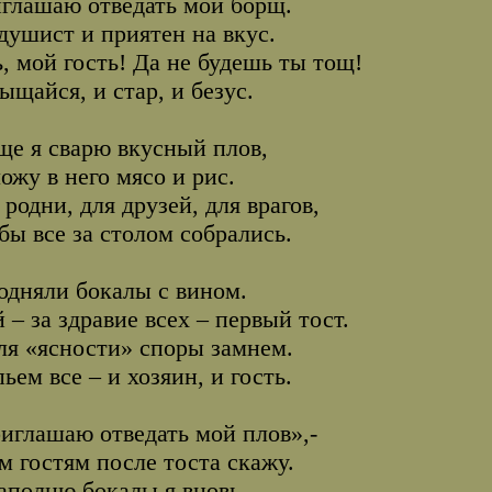
глашаю отведать мой борщ.
душист и приятен на вкус.
, мой гость! Да не будешь ты тощ!
ыщайся, и стар, и безус.
ще я сварю вкусный плов,
ожу в него мясо и рис.
 родни, для друзей, для врагов,
бы все за столом собрались.
одняли бокалы с вином.
 – за здравие всех – первый тост.
ля «ясности» споры замнем.
ьем все – и хозяин, и гость.
иглашаю отведать мой плов»,-
м гостям после тоста скажу.
аполню бокалы я вновь.