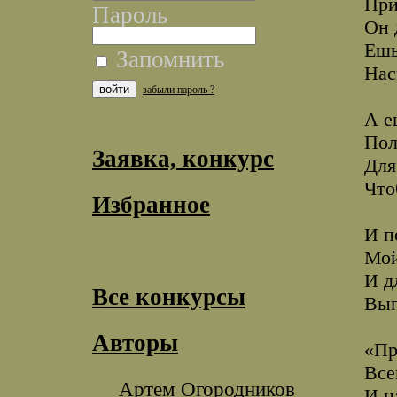
При
Пароль
Он 
Ешь
Запомнить
Нас
забыли пароль ?
А е
Пол
Заявка, конкурс
Для
Что
Избранное
И п
Мой
И д
Все конкурсы
Вып
Авторы
«Пр
Все
Артем Огородников
И н