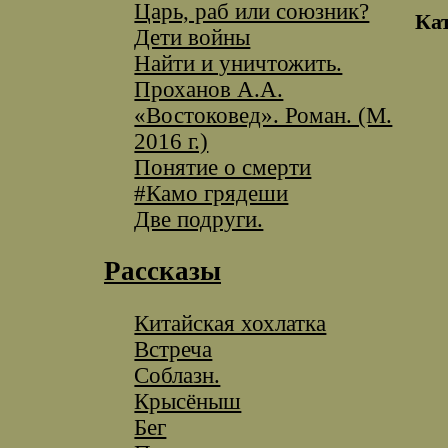
Царь, раб или союзник?
Ка
Дети войны
Найти и уничтожить.
Проханов А.А.
«Востоковед». Роман. (М.
2016 г.)
Понятие о смерти
#Камо грядеши
Две подруги.
Рассказы
Китайская хохлатка
Встреча
Соблазн.
Крысёныш
Бег