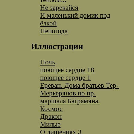
Не зарекайся
И маленький домик под
ёлкой
Непогода
Иллюстрации
Ночь
поющее сердце 18
поющее сердце 1
Ереван. Дома братьев Тер-
Меркерянов по пр.
маршала Баграмяна.
Космос
Дракон
Милые
О лишениях 3