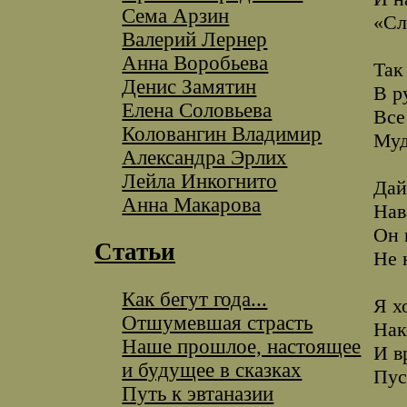
Сема Арзин
«Сл
Валерий Лернер
Анна Воробьева
Так
Денис Замятин
В р
Елена Соловьева
Все
Коловангин Владимир
Муд
Александра Эрлих
Лейла Инкогнито
Дай
Анна Макарова
Нав
Он 
Статьи
Не 
Как бегут года...
Я х
Отшумевшая страсть
Нак
Наше прошлое, настоящее
И в
и будущее в сказках
Пус
Путь к эвтаназии