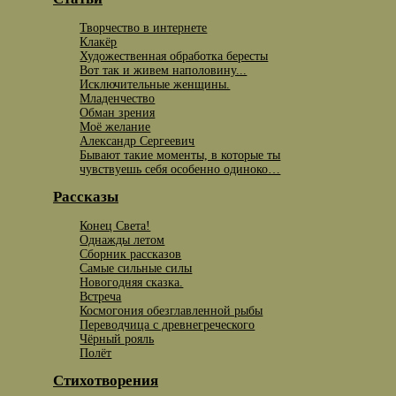
Творчество в интернете
Клакёр
Художественная обработка бересты
Вот так и живем наполовину...
Исключительные женщины.
Младенчество
Обман зрения
Моё желание
Александр Сергеевич
Бывают такие моменты, в которые ты
чувствуешь себя особенно одиноко…
Рассказы
Конец Света!
Однажды летом
Сборник рассказов
Самые сильные силы
Новогодняя сказка.
Встреча
Космогония обезглавленной рыбы
Переводчица с древнегреческого
Чёрный рояль
Полёт
Стихотворения