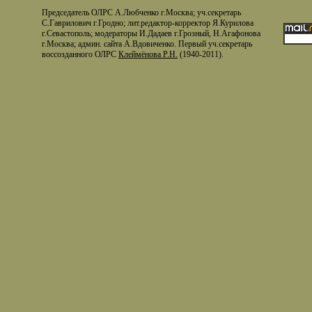
Председатель ОЛРС А.Любченко г.Москва; уч.секретарь
С.Гаврилович г.Гродно; лит.редактор-корректор Я.Курилова
г.Севастополь; модераторы И.Дадаев г.Грозный, Н.Агафонова
г.Москва; админ. сайта А.Вдовиченко. Первый уч.секретарь
воссозданного ОЛРС
Клеймёнова Р.Н.
(1940-2011).