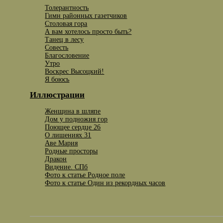
Толерантность
Гимн районных газетчиков
Столовая гора
А вам хотелось просто быть?
Танец в лесу
Совесть
Благословение
Утро
Воскрес Высоцкий!
Я боюсь
Иллюстрации
Женщина в шляпе
Дом у подножия гор
Поющее сердце 26
О лишениях 31
Аве Мария
Родные просторы
Дракон
Видение. СПб
Фото к статье Родное поле
Фото к статье Один из рекордных часов