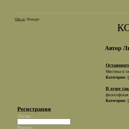
Olrs.ru
/
Конкурс
К
Автор Л
Остановите
Мистика и эз
Категория:
В душе так
философская
Категория:
Регистрация
Логин
Пароль