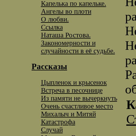
Н
Капелька по капельке.
Ангелы во плоти
р
О любви.
Ссылка
Н
Наташа Ростова.
Н
Закономерности и
случайности в её судьбе.
р
Рассказы
Р
Цыпленок и крысенок
о
Встреча в песочнице
Из памяти не вычеркнуть
К
Очень счастливое место
Михалыч и Митяй
С
Катастрофа
Случай