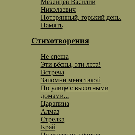
Мезенцев Василий
Николаевич
Потерянный, горький день.
Память
Стихотворения
Не спеша
Эти вёсны, эти лета!
Встреча
Запомни меня такой
По улице с высотными
домами...
Царапина
Алмаз
Стрелка
Край
На мраморе чёрном