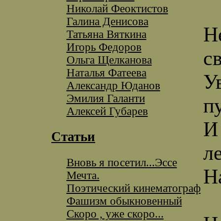
Николай Феоктистов
Галина Денисова
Н
Татьяна Вяткина
Игорь Федоров
с
Ольга Щелканова
Наталья Фатеева
У
Александр Юданов
Эмилия Галанти
п
Алексей Губарев
И
Статьи
ле
Вновь я посетил...Эссе
Н
Мечта.
Поэтический кинематограф
Фашизм обыкновенный
Скоро , уже скоро...