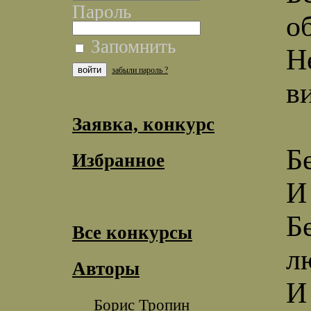
Пароль
о
Запомнить
Н
забыли пароль ?
в
Заявка, конкурс
Б
Избранное
И
Б
Все конкурсы
л
Авторы
И
Борис Тропин