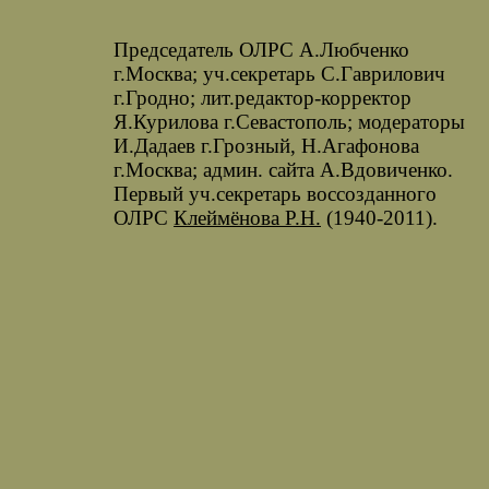
Председатель ОЛРС А.Любченко
г.Москва; уч.секретарь С.Гаврилович
г.Гродно; лит.редактор-корректор
Я.Курилова г.Севастополь; модераторы
И.Дадаев г.Грозный, Н.Агафонова
г.Москва; админ. сайта А.Вдовиченко.
Первый уч.секретарь воссозданного
ОЛРС
Клеймёнова Р.Н.
(1940-2011).