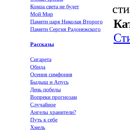
сти
Конца света не будет
Мой Мир
Ка
Памяти царя Николая Второго
Памяти Сергия Радонежского
Ст
Рассказы
Сигарета
Обида
Осення симфония
Быдыщ и Апусь
День победы
Вопреки прогнозам
Случайное
Ангелы хранители?
Путь к себе
Хмель