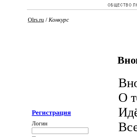
Olrs.ru
/
Конкурс
Вно
Вно
О т
Идё
Регистрация
Все
Логин