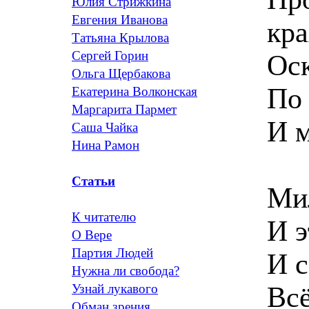
Юлия Стрижкина
Евгения Иванова
кра
Татьяна Крылова
Сергей Горин
Оск
Ольга Щербакова
По 
Екатерина Волконская
Маргарита Пармет
И м
Саша Чайка
Нина Рамон
Статьи
Ми
К читателю
И э
О Вере
Партия Людей
И с
Нужна ли свобода?
Вс
Узнай лукавого
Обман зрения