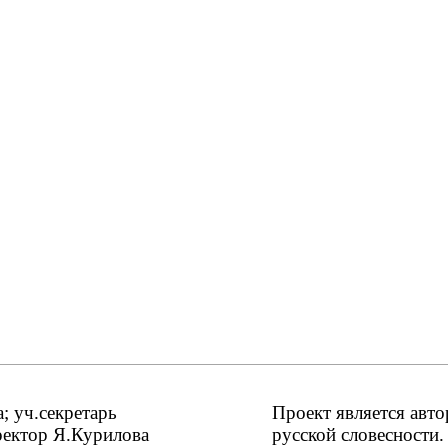
 уч.секретарь
Проект является авт
ректор Я.Курилова
русской словесности.