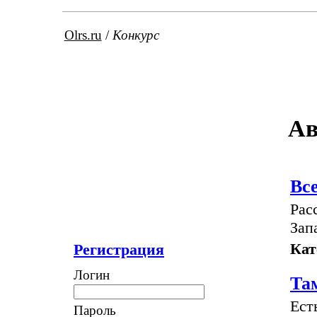
Olrs.ru
/
Конкурс
Ав
Вс
Рас
Зап
Кат
Регистрация
Логин
Та
Ест
Пароль