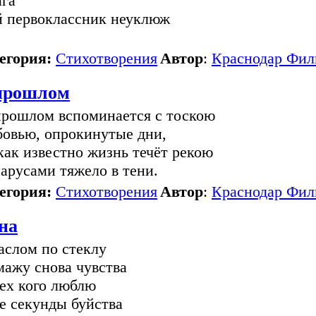
ага
 первоклассник неуклюж
егория:
Стихотворения
Автор
:
Краснодар Фил
прошлом
прошлом вспоминается с тоскою
овью, опрокинутые дни,
как известно жизнь течёт рекою
парусами тяжело в тени.
егория:
Стихотворения
Автор
:
Краснодар Фил
на
аслом по стеклу
мажу снова чувства
тех кого люблю
те секунды буйства