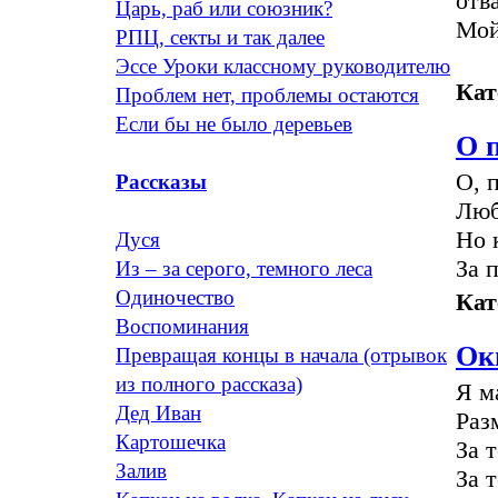
отв
Царь, раб или союзник?
Мой
РПЦ, секты и так далее
Эссе Уроки классному руководителю
Кат
Проблем нет, проблемы остаются
Если бы не было деревьев
О 
О, 
Рассказы
Люб
Но 
Дуся
За 
Из – за серого, темного леса
Одиночество
Кат
Воспоминания
Ок
Превращая концы в начала (отрывок
из полного рассказа)
Я м
Дед Иван
Раз
Картошечка
За 
Залив
За 