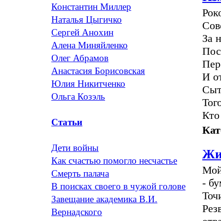
Константин Миллер
Рок
Наталья Цыгичко
Сов
Сергей Анохин
За 
Алена Миняйленко
Пос
Олег Абрамов
Пер
Анастасия Борисовская
И о
Юлия Никитченко
Сыт
Ольга Козэль
Тог
Кто
Статьи
Кат
Дети войны
Жи
Как счастью помогло несчастье
Мой
Смерть палача
- б
В поисках своего в чужой голове
Точ
Завещание академика В.И.
Рез
Вернадского