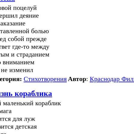
овой поцелуй
ершил деяние
наказание
тавленной болью
ед собой прежде
твет где-то между
ым и страданием
о вниманием
 не изменил
егория:
Стихотворения
Автор
:
Краснодар Фил
знь кораблика
 маленький кораблик
умага
ится для луж
вится детская