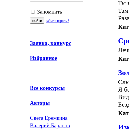
Ты 
Там
Запомнить
Раз
забыли пароль ?
Кат
Ср
Заявка, конкурс
Леч
Кат
Избранное
Зо
Слы
Все конкурсы
Я б
Вид
Авторы
Без
Кат
Света Еремкина
Валерий Баранов
Из