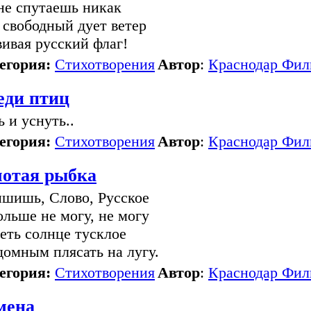
не спутаешь никак
 свободный дует ветер
вивая русский флаг!
егория:
Стихотворения
Автор
:
Краснодар Фил
еди птиц
ь и уснуть..
егория:
Стихотворения
Автор
:
Краснодар Фил
лотая рыбка
шишь, Слово, Русское
ольше не могу, не могу
еть солнце тусклое
домным плясать на лугу.
егория:
Стихотворения
Автор
:
Краснодар Фил
мена