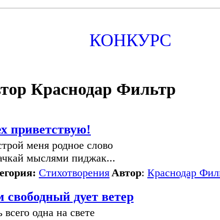
КОНКУРС
тор Краснодар Фильтр
ех приветствую!
строй меня родное слово
ачкай мыслями пиджак...
егория:
Стихотворения
Автор
:
Краснодар Фил
м свободный дует ветер
ь всего одна на свете