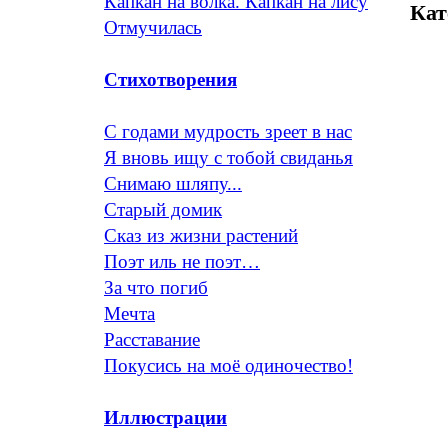
Капкан на волка. Капкан на лису
Кат
Отмучилась
Стихотворения
С годами мудрость зреет в нас
Я вновь ищу с тобой свиданья
Снимаю шляпу...
Старый домик
Сказ из жизни растений
Поэт иль не поэт…
За что погиб
Мечта
Расставание
Покусись на моё одиночество!
Иллюстрации